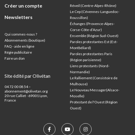
Créer un compte
Réveil (Centre-Alpes-Rhône)
Le Cep (Cévennes-Languedoc-
Newsletters
Roussillon)
Échanges (Provence-Alpes-
Corse-Côte-d’Azur
)
Qui sommes-nous ?
Ensemble (Région Sud-Ouest)
Abonnements (boutique)
Paroles protestantes Est (Est-
FAQ - aide en ligne
Montbéliard)
Régie publicitaire
Paroles protestantes Paris
Faire un don
(Région parisienne)
Liens protestants (Nord-
Normandie)
Site édité par Olivétan
Le Ralliement (Consistoire de
Mulhouse)
04 72 00 08 54 –
Le Nouveau Messager(Alsace-
abonnement@olivetan.org
20 rue Calliet - 69001 Lyon,
Moselle)
France
Protestant de l'Ouest (Région
Ouest)