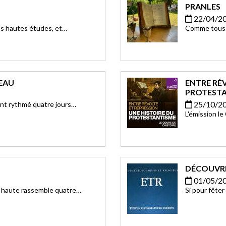
PRANLES
22/04/2
es hautes études, et
Comme tous l
ccupe depuis 2013 la chaire
le dernier di
erne.
au musée du 
Ardèche.
LEAU
ENTRE RÉV
PROTEST
25/10/2
ont rythmé quatre jours
L'émission le
au, où la mémoire du passé
l'histoire d
é.
disponibles 
DÉCOUVRIR
01/05/2
x haute rassemble quatre
Si pour fêter
geste un peu
l’église de 
mise en marc