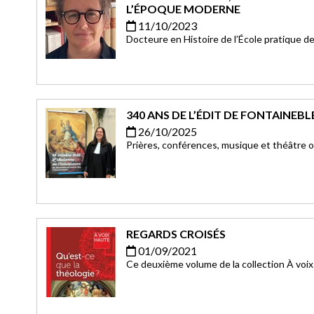
L’ÉPOQUE MODERNE
11/10/2023
Docteure en Histoire de l’École pratique d
professeure à l’Institut, Chrystel Bernat o
d’Histoire du christianisme à l’époque mod
340 ANS DE L’ÉDIT DE FONTAINEB
26/10/2025
Prières, conférences, musique et théâtre 
d’échanges et de rencontres à Fontaineble
s’est transformée en un appel à la fraternit
REGARDS CROISÉS
01/09/2021
Ce deuxième volume de la collection À voi
conférences.