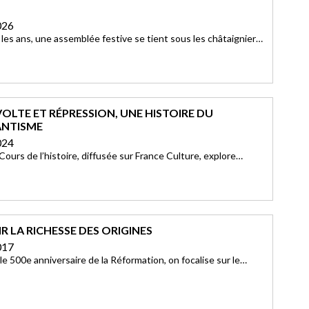
026
es ans, une assemblée festive se tient sous les châtaigniers
manche de juin. L’Assemblée aura lieu le dimanche 28 juin 2026
Vivarais Protestant (maison de Pierre et Marie Durand) en
OLTE ET RÉPRESSION, UNE HISTOIRE DU
ANTISME
024
 Cours de l’histoire, diffusée sur France Culture, explore
u protestantisme dans une série de quatre épisodes désormais
en podcast.
 LA RICHESSE DES ORIGINES
017
 le 500e anniversaire de la Réformation, on focalise sur le
 mythique de Luther affichant ses 95 thèses sur la porte de
Wittenberg, c’est moins un homme que l’on commémore que la
he d’un mouvement qui allait bouleverser l’Europe.