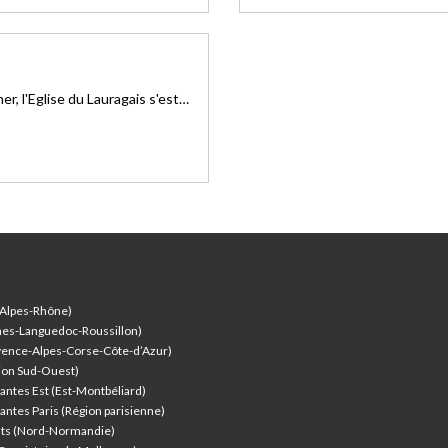
r, l'Eglise du Lauragais s'est
 pour le vernissage de
odernité ».
-Alpes-Rhône)
nes-Languedoc-Roussillon)
vence-Alpes-Corse-Côte-d’Azur
)
ion Sud-Ouest)
antes Est (Est-Montbéliard)
antes Paris (Région parisienne)
nts (Nord-Normandie)