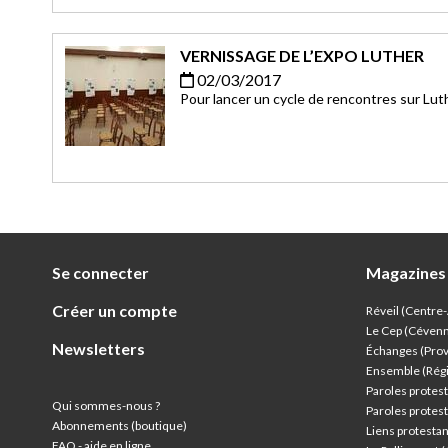
VERNISSAGE DE L’EXPO LUTHER
02/03/2017
Pour lancer un cycle de rencontres sur Luthe
retrouvée au temple de Revel, le 24 janvier
l'exposition « Luther ouvre les portes à la m
Se connecter
Magazines
Créer un compte
Réveil (Centre
Le Cep (Céven
Newsletters
Échanges (Pro
Ensemble (Rég
Paroles protest
Qui sommes-nous ?
Paroles protest
Abonnements (boutique)
Liens protesta
FAQ - aide en ligne