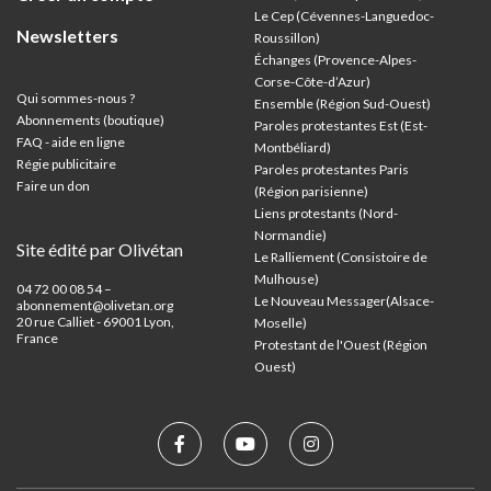
Le Cep (Cévennes-Languedoc-
Newsletters
Roussillon)
Échanges (Provence-Alpes-
Corse-Côte-d’Azur
)
Qui sommes-nous ?
Ensemble (Région Sud-Ouest)
Abonnements (boutique)
Paroles protestantes Est (Est-
FAQ - aide en ligne
Montbéliard)
Régie publicitaire
Paroles protestantes Paris
Faire un don
(Région parisienne)
Liens protestants (Nord-
Normandie)
Site édité par Olivétan
Le Ralliement (Consistoire de
Mulhouse)
04 72 00 08 54 –
Le Nouveau Messager(Alsace-
abonnement@olivetan.org
20 rue Calliet - 69001 Lyon,
Moselle)
France
Protestant de l'Ouest (Région
Ouest)