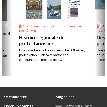
À la découverte du protestantisme dans
À la
nos régions
nos ré
aniel
Histoire régionale du
Des 
protestantisme
prot
la
Une sélection de livres, parus chez Olivétan,
Une sél
 de
pour explorer l'histoire locale des
pour e
ts de
communautés protestantes.
protes
Se connecter
Magazines
Créer un compte
Réveil (Centre-Alpes-Rhône)