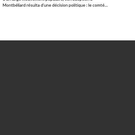
Montbéliard résulta d’une décision politique : le comté
était alors rattaché au Wurtemberg, dont le prince
choisit d’introduire la nouvelle foi.