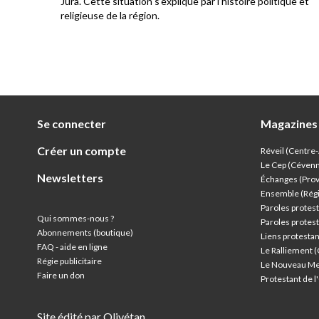
Jura. Cette situation s’explique par l’histoire politique et
religieuse de la région.
Se connecter
Magazines
Créer un compte
Réveil (Centre
Le Cep (Céven
Newsletters
Échanges (Pro
Ensemble (Rég
Paroles protest
Qui sommes-nous ?
Paroles protest
Abonnements (boutique)
Liens protesta
FAQ - aide en ligne
Le Ralliement 
Régie publicitaire
Le Nouveau Me
Faire un don
Protestant de 
Site édité par Olivétan