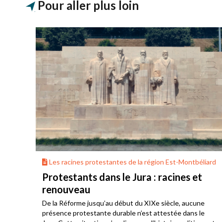
Pour aller plus loin
liard
Les racines protestantes de la région Est-Montbéliard
ier
Protestants dans le Jura : racines et
renouveau
VIe
ion,
De la Réforme jusqu’au début du XIXe siècle, aucune
présence protestante durable n’est attestée dans le