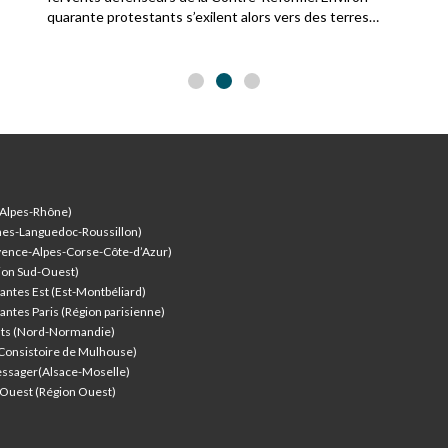
quarante protestants s’exilent alors vers des terres
acquises à la Réforme, notamment Strasbourg, Genève,
Sainte-Marie-aux-Mines ou Montbéliard.
-Alpes-Rhône)
nes-Languedoc-Roussillon)
vence-Alpes-Corse-Côte-d’Azur
)
ion Sud-Ouest)
antes Est (Est-Montbéliard)
antes Paris (Région parisienne)
nts (Nord-Normandie)
(Consistoire de Mulhouse)
ssager(Alsace-Moselle)
l'Ouest (Région Ouest)