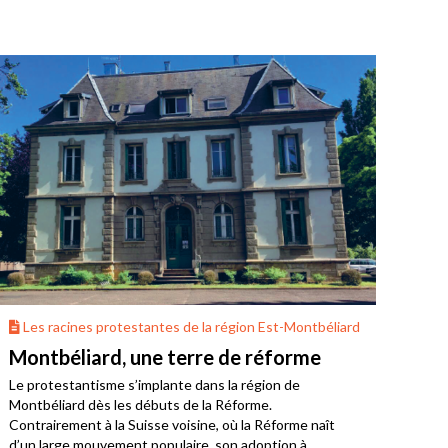
Les racines protestantes de la région Est-Montbéliard
Do
Montbéliard, une terre de réforme
Bel
Le protestantisme s’implante dans la région de
À l’
Montbéliard dès les débuts de la Réforme.
habs
Contrairement à la Suisse voisine, où la Réforme naît
Pays
d’un large mouvement populaire, son adoption à