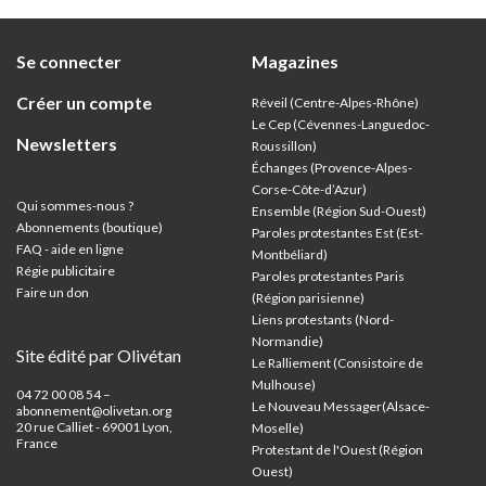
e
rent
Se connecter
Magazines
usqu’à
Créer un compte
Réveil (Centre-Alpes-Rhône)
Le Cep (Cévennes-Languedoc-
Newsletters
Roussillon)
Échanges (Provence-Alpes-
Corse-Côte-d’Azur
)
Qui sommes-nous ?
Ensemble (Région Sud-Ouest)
Abonnements (boutique)
Paroles protestantes Est (Est-
FAQ - aide en ligne
Montbéliard)
Régie publicitaire
Paroles protestantes Paris
Faire un don
(Région parisienne)
Liens protestants (Nord-
Normandie)
Site édité par Olivétan
Le Ralliement (Consistoire de
Mulhouse)
04 72 00 08 54 –
Le Nouveau Messager(Alsace-
abonnement@olivetan.org
20 rue Calliet - 69001 Lyon,
Moselle)
France
Protestant de l'Ouest (Région
Ouest)