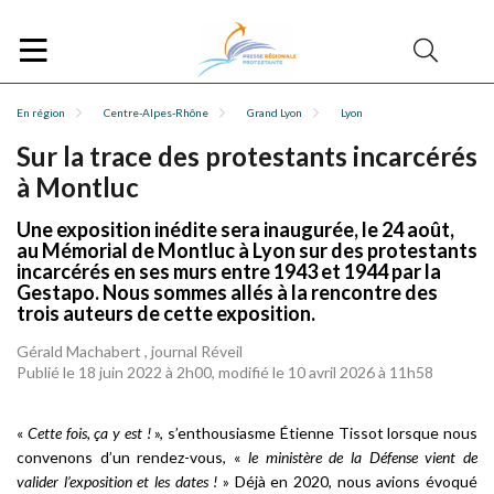
En région
Centre-Alpes-Rhône
Grand Lyon
Lyon
Sur la trace des protestants incarcérés
à Montluc
Une exposition inédite sera inaugurée, le 24 août,
au Mémorial de Montluc à Lyon sur des protestants
incarcérés en ses murs entre 1943 et 1944 par la
Gestapo. Nous sommes allés à la rencontre des
trois auteurs de cette exposition.
Gérald Machabert , journal Réveil
Publié le 18 juin 2022 à 2h00, modifié le 10 avril 2026 à 11h58
«
Cette fois, ça y est !
», s’enthousiasme Étienne Tissot lorsque nous
convenons d’un rendez-vous, «
le ministère de la Défense vient de
valider l’exposition et les dates !
» Déjà en 2020, nous avions évoqué