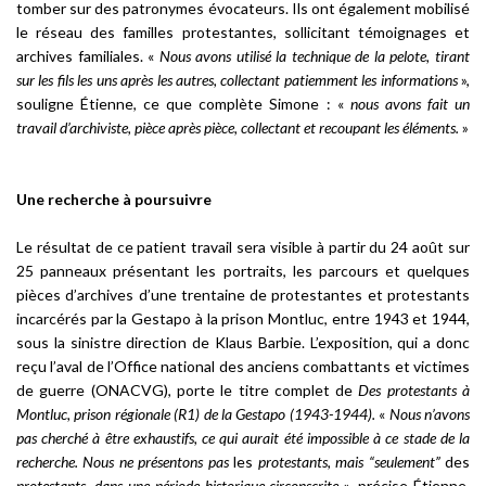
tomber sur des patronymes évocateurs. Ils ont également mobilisé
le réseau des familles protestantes, sollicitant témoignages et
archives familiales. «
Nous avons utilisé la technique de la pelote, tirant
sur les fils les uns après les autres, collectant patiemment les informations
»,
souligne Étienne, ce que complète Simone : «
nous avons fait un
travail d’archiviste, pièce après pièce, collectant et recoupant les éléments.
»
Une recherche à poursuivre
Le résultat de ce patient travail sera visible à partir du 24 août sur
25 panneaux présentant les portraits, les parcours et quelques
pièces d’archives d’une trentaine de protestantes et protestants
incarcérés par la Gestapo à la prison Montluc, entre 1943 et 1944,
sous la sinistre direction de Klaus Barbie. L’exposition, qui a donc
reçu l’aval de l’Office national des anciens combattants et victimes
de guerre (ONACVG), porte le titre complet de
Des protestants à
Montluc, prison régionale (R1) de la Gestapo (1943-1944).
«
Nous n’avons
pas cherché à être exhaustifs, ce qui aurait été impossible à ce stade de la
recherche. Nous ne présentons pas
les
protestants, mais “seulement”
des
protestants, dans une période historique circonscrite
», précise Étienne.