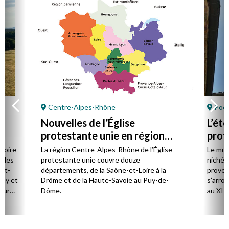
Centre-Alpes-Rhône
Poët
Nouvelles de l’Église
L’ét
protestante unie en région
prot
Centre-Alpes-Rhône
stoire
La région Centre-Alpes-Rhône de l’Église
Le mus
cales
protestante unie couvre douze
niché 
et-
départements, de la Saône-et-Loire à la
proven
Puy et
Drôme et de la Haute-Savoie au Puy-de-
s’arro
our
Dôme.
au XIIe
mples.
de Jér
ent
rencon
e la
concer