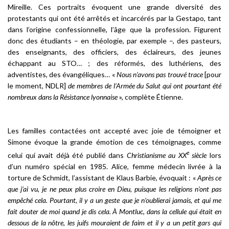
Mireille. Ces portraits évoquent une grande diversité des
protestants qui ont été arrêtés et incarcérés par la Gestapo, tant
dans l’origine confessionnelle, l’âge que la profession. Figurent
donc des étudiants – en théologie, par exemple –, des pasteurs,
des enseignants, des officiers, des éclaireurs, des jeunes
échappant au STO… ; des réformés, des luthériens, des
adventistes, des évangéliques… «
Nous n’avons pas trouvé trace
[pour
le moment, NDLR]
de membres de l’Armée du Salut qui ont pourtant été
nombreux dans la Résistance lyonnaise
», complète Étienne.
Les familles contactées ont accepté avec joie de témoigner et
Simone évoque la grande émotion de ces témoignages, comme
e
celui qui avait déjà été publié dans
Christianisme au XX
siècle
lors
d’un numéro spécial en 1985. Alice, femme médecin livrée à la
torture de Schmidt, l’assistant de Klaus Barbie, évoquait : «
Après ce
que j’ai vu, je ne peux plus croire en Dieu, puisque les religions n’ont pas
empêché cela. Pourtant, il y a un geste que je n’oublierai jamais, et qui me
fait douter de moi quand je dis cela. À Montluc, dans la cellule qui était en
dessous de la nôtre, les juifs mouraient de faim et il y a un petit gars qui