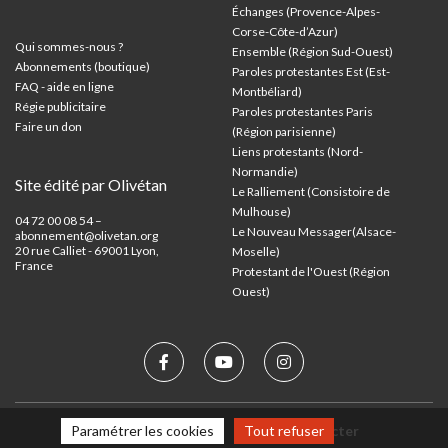
Échanges (Provence-Alpes-
Corse-Côte-d’Azur
)
Qui sommes-nous ?
Ensemble (Région Sud-Ouest)
Abonnements (boutique)
Paroles protestantes Est (Est-
FAQ - aide en ligne
Montbéliard)
Régie publicitaire
Paroles protestantes Paris
Faire un don
(Région parisienne)
Liens protestants (Nord-
Normandie)
Site édité par Olivétan
Le Ralliement (Consistoire de
Mulhouse)
04 72 00 08 54 –
Le Nouveau Messager(Alsace-
abonnement@olivetan.org
20 rue Calliet - 69001 Lyon,
Moselle)
France
Protestant de l'Ouest (Région
Ouest)
Paramétrer les cookies
Tout refuser
Mentions légales
Nous contacter