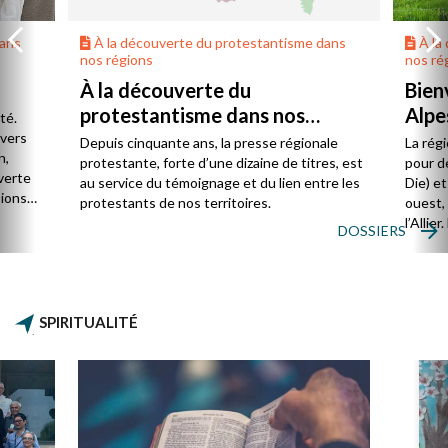
dans
À la découverte du protestantisme dans
À la
nos régions
nos ré
À la découverte du
Bien
protestantisme dans nos
Alpe
té.
régions
 vers
Depuis cinquante ans, la presse régionale
La rég
n,
protestante, forte d’une dizaine de titres, est
pour d
verte
au service du témoignage et du lien entre les
Die) et
sions
protestants de nos territoires.
ouest,
l’Allie
DOSSIERS
57 paro
et univ
SPIRITUALITÉ