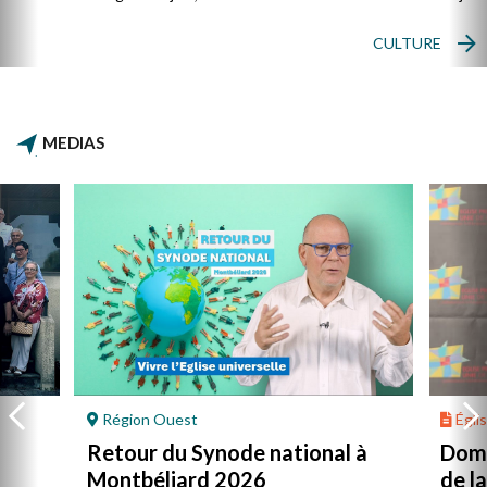
CULTURE
MEDIAS
Région Ouest
Églis
Retour du Synode national à
Domi
Montbéliard 2026
de l