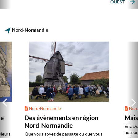
l’Alsace ou Les Cévennes-Languedoc, le
OUEST
protestantisme y est encore plus minoritaire
que dans les bastions du sud mais très
structuré autour de pôles urbains et
maritimes.
Nord-Normandie
Nord-Normandie
Nord
de
Des évènements en région
Mais
Nord-Normandie
Éric D
auteur 
sieurs
Que vous soyez de passage ou que vous