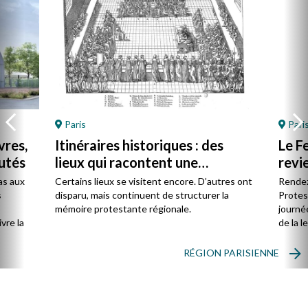
Paris
Pari
vres,
Itinéraires historiques : des
Le F
utés
lieux qui racontent une
revie
présence
as aux
Certains lieux se visitent encore. D’autres ont
Rendez
s
disparu, mais continuent de structurer la
Protes
s
mémoire protestante régionale.
journée
vre la
de la l
RÉGION PARISIENNE