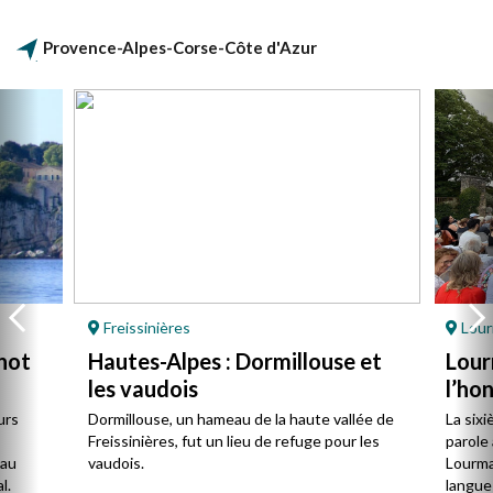
Provence-Alpes-Corse-Côte d'Azur
Freissinières
Lour
not
Hautes-Alpes : Dormillouse et
Lour
les vaudois
l’ho
urs
Dormillouse, un hameau de la haute vallée de
La sixi
Freissinières, fut un lieu de refuge pour les
parole 
 au
vaudois.
Lourmar
l.
langue