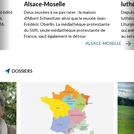
Alsace-Moselle
luth
enga
l édité
Deux musées à ne pas rater : la maison
Depuis
Égli
e.
d'Albert Schweitzer ainsi que le musée Jean-
luthér
26.
Frédéric Oberlin. La médiathèque protestante
Liturgi
du Stift, seule médiathèque protestante de
qui ani
France, vaut également le détour.
au serv
ces te
ALSACE-MOSELLE
moins 
connaî
DOSSIERS