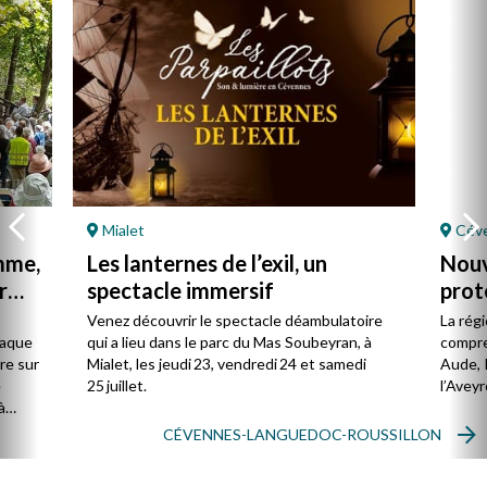
Mialet
Céve
mme,
Les lanternes de l’exil, un
Nouv
r
spectacle immersif
prot
Céve
Venez découvrir le spectacle déambulatoire
La rég
Rous
haque
qui a lieu dans le parc du Mas Soubeyran, à
compre
re sur
Mialet, les jeudi 23, vendredi 24 et samedi
Aude, 
e
25 juillet.
l’Aveyr
à
de
CÉVENNES-LANGUEDOC-ROUSSILLON
ort,