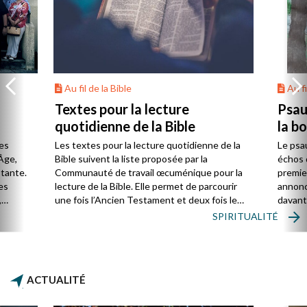
Au fil de la Bible
Au fi
Textes pour la lecture
Psau
quotidienne de la Bible
la b
es
Les textes pour la lecture quotidienne de la
Le psa
Âge,
Bible suivent la liste proposée par la
échos 
stante.
Communauté de travail œcuménique pour la
premie
es
lecture de la Bible. Elle permet de parcourir
annonc
,
une fois l’Ancien Testament et deux fois le
davanta
Nouveau Testament en huit ans.
grâce 
SPIRITUALITÉ
ion
été di
discut
ACTUALITÉ