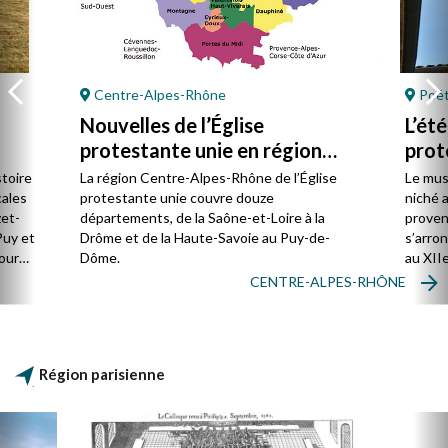
Centre-Alpes-Rhône
Poët
Nouvelles de l’Église
L’ét
protestante unie en région
prot
Centre-Alpes-Rhône
stoire
La région Centre-Alpes-Rhône de l’Église
Le mus
cales
protestante unie couvre douze
niché 
et-
départements, de la Saône-et-Loire à la
proven
Puy et
Drôme et de la Haute-Savoie au Puy-de-
s’arro
our
Dôme.
au XIIe
mples.
de Jér
CENTRE-ALPES-RHÔNE
ent
rencon
e la
concer
e
rent
Région parisienne
usqu’à