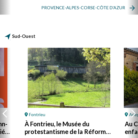
PROVENCE-ALPES-CORSE-CÔTE D'AZUR
Sud-Ouest
Fontrieu
Ariè
hn-
À Fontrieu, le Musée du
Au Ca
ié
protestantisme de la Réforme
enfa