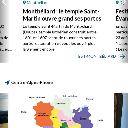
Montbéliard
Dijo
Montbéliard : le temple Saint-
Fest
Martin ouvre grand ses portes
Évan
800
Le temple Saint-Martin de Montbéliard
En pas
du
(Doubs), temple luthérien construit entre
partici
km de
1601 et 1607, vient de rouvrir ses portes
23 aoû
de
après restauration et veut les ouvrir plus
N’appe
u Der,
largement encore !
! Les 
groupe
EST-MONTBÉLIARD
vivre u
réflexi
leurs 
politiq
Centre-Alpes-Rhône
droits 
paix…).