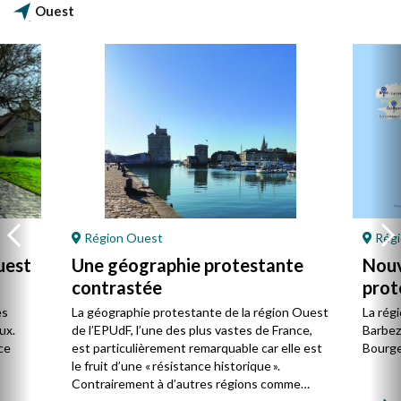
Ouest
Région Ouest
Régi
uest
Une géographie protestante
Nouv
contrastée
prot
Oue
es
La géographie protestante de la région Ouest
La rég
ux.
de l’EPUdF, l’une des plus vastes de France,
Barbezi
ce
est particulièrement remarquable car elle est
Bourges
le fruit d’une « résistance historique ».
Contrairement à d’autres régions comme