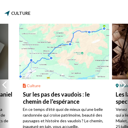
CULTURE
Culture
Mial
aniel
Sur les pas des vaudois : le
Les l
chemin de l’espérance
spec
la
En ce temps d’été quoi de mieux qu’une belle
Venez 
 de
randonnée qui croise patrimoine, beauté des
qui a l
ts de
paysages et histoire des vaudois ? Le chemin,
Mialet,
inauguré en juin, vous accueille.
25 juill