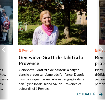
Portrait
Portr
Geneviève Graff, de Tahiti à la
Renc
Provence
prot
Cerv
es
Geneviève Graff, fille de pasteur, a baigné
Pierre
Âge,
dans le protestantisme dès l’enfance. Depuis
d’éditi
stante.
plus de cinquante ans, elle est engagée dans
parcou
es
son Église locale, hier à Aix-en-Provence et
person
,
aujourd’hui à Pertuis.
ACTUALITÉ
ion