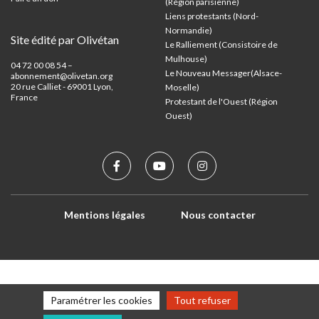
(Région parisienne)
Liens protestants (Nord-
Normandie)
Site édité par Olivétan
Le Ralliement (Consistoire de
Mulhouse)
04 72 00 08 54 –
Le Nouveau Messager(Alsace-
abonnement@olivetan.org
20 rue Calliet - 69001 Lyon,
Moselle)
France
Protestant de l'Ouest (Région
Ouest)
Mentions légales
Nous contacter
Paramétrer les cookies
Tout refuser