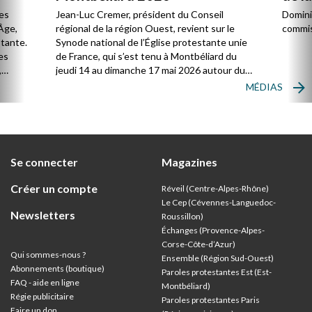
es
Jean-Luc Cremer, président du Conseil
Domini
Âge,
régional de la région Ouest, revient sur le
commis
stante.
Synode national de l’Église protestante unie
es
de France, qui s’est tenu à Montbéliard du
,
jeudi 14 au dimanche 17 mai 2026 autour du
thème : « Vivre l’Église universelle ».
MÉDIAS
ion
Se connecter
Magazines
Créer un compte
Réveil (Centre-Alpes-Rhône)
Le Cep (Cévennes-Languedoc-
Newsletters
Roussillon)
Échanges (Provence-Alpes-
Corse-Côte-d’Azur
)
Qui sommes-nous ?
Ensemble (Région Sud-Ouest)
Abonnements (boutique)
Paroles protestantes Est (Est-
FAQ - aide en ligne
Montbéliard)
Régie publicitaire
Paroles protestantes Paris
Faire un don