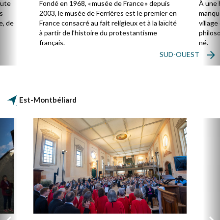
à la laïcité
oute
Fondé en 1968, « musée de France » depuis
À une 
s
2003, le musée de Ferrières est le premier en
manque
e, de
France consacré au fait religieux et à la laïcité
villag
à partir de l’histoire du protestantisme
philos
français.
né.
SUD-OUEST
Est-Montbéliard