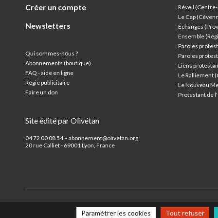
Créer un compte
Réveil (Centre
Le Cep (Céven
Newsletters
Échanges (Pro
Ensemble (Rég
Paroles protest
Qui sommes-nous ?
Paroles protest
Abonnements (boutique)
Liens protesta
FAQ - aide en ligne
Le Ralliement 
Régie publicitaire
Le Nouveau Me
Faire un don
Protestant de 
Site édité par Olivétan
04 72 00 08 54 – abonnement@olivetan.org
20 rue Calliet - 69001 Lyon, France
Paramétrer les cookies
Tout refuser