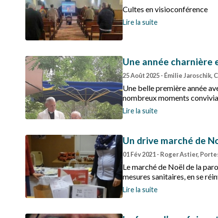
Cultes en visioconférence
Lire la suite
Une année charnière e
25 Août 2025
- Émilie Jaroschik,
Une belle première année avec
nombreux moments conviviaux
communauté.
Lire la suite
Un drive marché de N
01 Fév 2021
- Roger Astier, Port
Le marché de Noël de la paro
mesures sanitaires, en se réi
Lire la suite