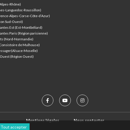
-Alpes-Rhône)
nes-Languedoc-Roussillon)
vence-Alpes-Corse-Côte-d’Azur
)
ion Sud-Ouest)
antes Est (Est-Montbéliard)
antes Paris (Région parisienne)
nts (Nord-Normandie)
(Consistoire de Mulhouse)
ssager(Alsace-Moselle)
l'Ouest (Région Ouest)
Mentions légales
Nous contacter
Tout accepter