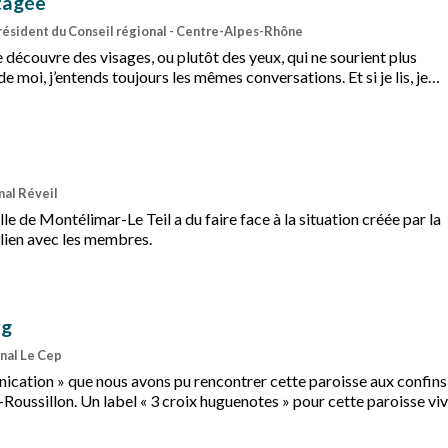
rtagée
résident du Conseil régional - Centre-Alpes-Rhône
e découvre des visages, ou plutôt des yeux, qui ne sourient plus
e moi, j’entends toujours les mêmes conversations. Et si je lis, je
des inquiétudes et peu d’insouciance.
rnal Réveil
le de Montélimar-Le Teil a du faire face à la situation créée par la
lien avec les membres.
rg
rnal Le Cep
nication » que nous avons pu rencontrer cette paroisse aux confins
ussillon. Un label « 3 croix huguenotes » pour cette paroisse viv