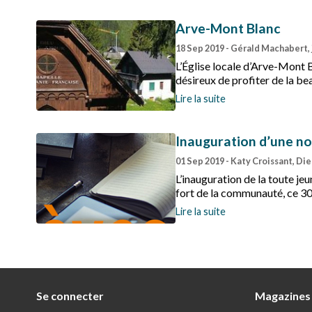
Arve-Mont Blanc
18 Sep 2019
- Gérald Machabert, 
L’Église locale d’Arve-Mont B
désireux de profiter de la b
fortement dans la compositio
Lire la suite
Inauguration d’une no
01 Sep 2019
- Katy Croissant, Die
L’inauguration de la toute je
fort de la communauté, ce 30
Lire la suite
Se connecter
Magazines