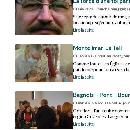
La force d’une foi pa
01 Fév 2021
- Franck Honegger, P
Si je regarde autour de moi, j
beaucoup. Si j’écoute autour d
découvre encore et toujours 
Lire la suite
Montélimar-Le Teil
01 Jan 2021
- Christian Prost, jou
Comme toutes les Églises, cel
pandémie pour conserver du 
Lire la suite
Bagnols – Pont – Bou
01 Avr 2020
- Nicolas Boutié , jou
C’est lors d’un « culte commu
région Cévennes-Languedoc-Ro
Lire la suite