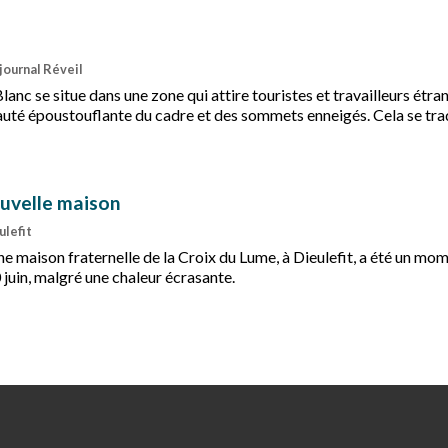
journal Réveil
lanc se situe dans une zone qui attire touristes et travailleurs étra
eauté époustouflante du cadre et des sommets enneigés. Cela se tra
n de la communauté et dans ses orientations pour s’ouvrir et témo
uvelle maison
ulefit
une maison fraternelle de la Croix du Lume, à Dieulefit, a été un mo
 juin, malgré une chaleur écrasante.