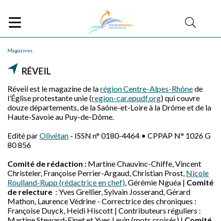
Magazines
RÉVEIL
Réveil est le magazine de la
région Centre-Alpes-Rhône
de
l’Église protestante unie (
region-car.epudf.org
) qui couvre
douze départements, de la Saône-et-Loire à la Drôme et de la
Haute-Savoie au Puy-de-Dôme.
Edité par
Olivétan
- ISSN n° 0180-4464 • CPPAP N° 1026 G
80 856
Comité de rédaction :
Martine Chauvinc-Chiffe, Vincent
Christeler, Françoise Perrier-Argaud, Christian Prost,
Nicole
Roulland-Rupp (rédactrice en chef)
, Gérémie Nguéa |
Comité
de relecture
: Yves Grellier, Sylvain Josserand, Gérard
Mathon, Laurence Védrine - Correctrice des chroniques :
Françoise Duyck, Heidi Hiscott | Contributeurs réguliers :
Martine Steward-Finet et Yves Levin (mots croisés) |
Comité