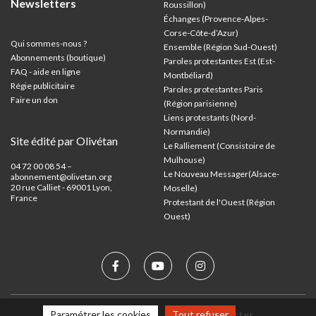
Newsletters
Roussillon)
Échanges (Provence-Alpes-
Corse-Côte-d’Azur
)
Qui sommes-nous ?
Ensemble (Région Sud-Ouest)
Abonnements (boutique)
Paroles protestantes Est (Est-
FAQ - aide en ligne
Montbéliard)
Régie publicitaire
Paroles protestantes Paris
Faire un don
(Région parisienne)
Liens protestants (Nord-
Normandie)
Site édité par Olivétan
Le Ralliement (Consistoire de
Mulhouse)
04 72 00 08 54 –
Le Nouveau Messager(Alsace-
abonnement@olivetan.org
20 rue Calliet - 69001 Lyon,
Moselle)
France
Protestant de l'Ouest (Région
Ouest)
Paramétrer les cookies
Tout refuser
Mentions légales
Nous contacter