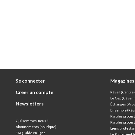
Se connecter
Magazines
Créer un compte
Réveil (Centre
Le Cep (Céven
Newsletters
Échanges (Pro
Ensemble (Rég
Paroles protest
Qui sommes-nous ?
Paroles protest
Abonnements (boutique)
Liens protesta
FAQ - aide en ligne
Le Ralliement 