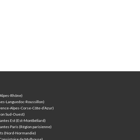
-Alpes-Rhône)
nes-Languedoc-Roussillon)
vence-Alpes-Corse-Côte-d’Azur
)
ion Sud-Ouest)
antes Est (Est-Montbéliard)
antes Paris (Région parisienne)
nts (Nord-Normandie)
(Consistoire de Mulhouse)