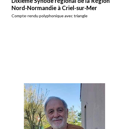
Dixième Synode régional de la Région
Nord-Normandie à Criel-sur-Mer
Compte-rendu polyphonique avec triangle