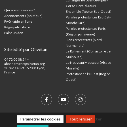
Échanges (Provence-Alpes-
Corse-Côte-d’Azur
)
Qui sommes-nous ?
Ensemble (Région Sud-Ouest)
Abonnements (boutique)
Paroles protestantes Est (Est-
FAQ - aide en ligne
Montbéliard)
Régie publicitaire
Paroles protestantes Paris
Faire un don
(Région parisienne)
Liens protestants (Nord-
Normandie)
Site édité par Olivétan
Le Ralliement (Consistoire de
Mulhouse)
04 72 00 08 54 –
Le Nouveau Messager(Alsace-
abonnement@olivetan.org
20 rue Calliet - 69001 Lyon,
Moselle)
France
Protestant de l'Ouest (Région
Ouest)
Paramétrer les cookies
Tout refuser
Mentions légales
Nous contacter