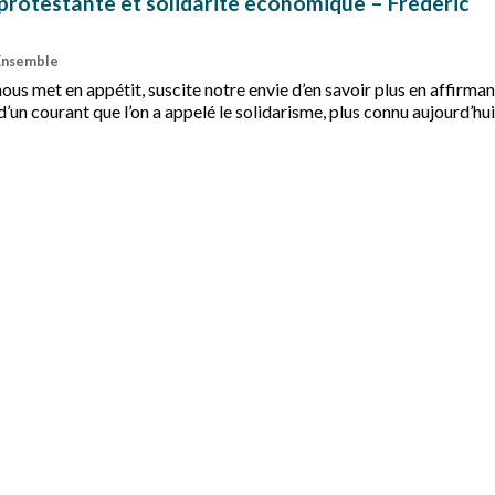
 protestante et solidarité économique – Frédéric
 Ensemble
us met en appétit, suscite notre envie d’en savoir plus en affirmant
 d’un courant que l’on a appelé le solidarisme, plus connu aujourd’hu
e et solidaire" ».