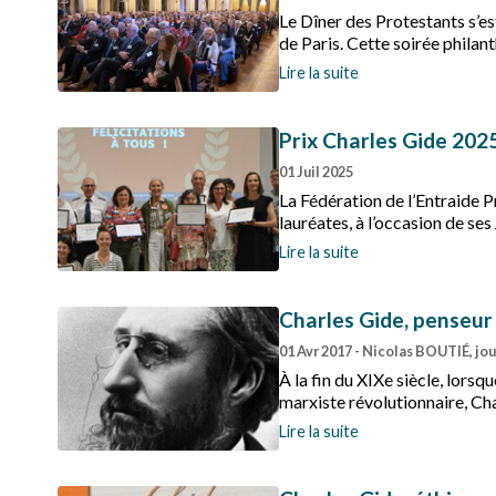
Le Dîner des Protestants s’es
de Paris. Cette soirée philan
présence des autorités de l’Ét
Lire la suite
République ».
Prix Charles Gide 2025
01 Juil 2025
La Fédération de l’Entraide P
lauréates, à l’occasion de ses
Lire la suite
Charles Gide, penseur
01 Avr 2017
- Nicolas BOUTIÉ, jou
À la fin du XIXe siècle, lorsq
marxiste révolutionnaire, Cha
de la solidarité, vécue par l
Lire la suite
souffrance et guerres.