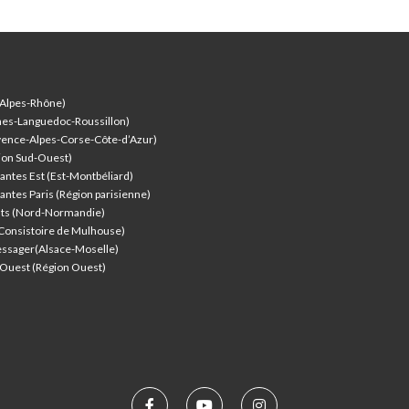
-Alpes-Rhône)
nes-Languedoc-Roussillon)
vence-Alpes-Corse-Côte-d’Azur
)
ion Sud-Ouest)
antes Est (Est-Montbéliard)
antes Paris (Région parisienne)
nts (Nord-Normandie)
(Consistoire de Mulhouse)
ssager(Alsace-Moselle)
l'Ouest (Région Ouest)