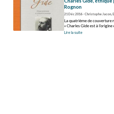
Charles Gide, éthique
Rognon
21 Déc 2016
- Christophe Jacon,
La quatrième de couverture no
« Charles Gide est à l’origine
l’appellation "économie social
Lire la suite