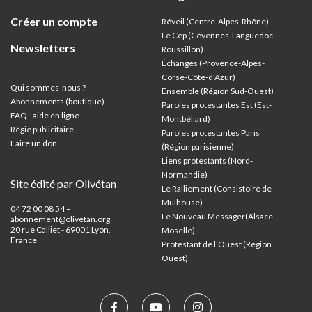
Créer un compte
Réveil (Centre-Alpes-Rhône)
Le Cep (Cévennes-Languedoc-
Newsletters
Roussillon)
Échanges (Provence-Alpes-
Corse-Côte-d’Azur
)
Qui sommes-nous ?
Ensemble (Région Sud-Ouest)
Abonnements (boutique)
Paroles protestantes Est (Est-
FAQ - aide en ligne
Montbéliard)
Régie publicitaire
Paroles protestantes Paris
Faire un don
(Région parisienne)
Liens protestants (Nord-
Normandie)
Site édité par Olivétan
Le Ralliement (Consistoire de
Mulhouse)
04 72 00 08 54 –
Le Nouveau Messager(Alsace-
abonnement@olivetan.org
20 rue Calliet - 69001 Lyon,
Moselle)
France
Protestant de l'Ouest (Région
Ouest)