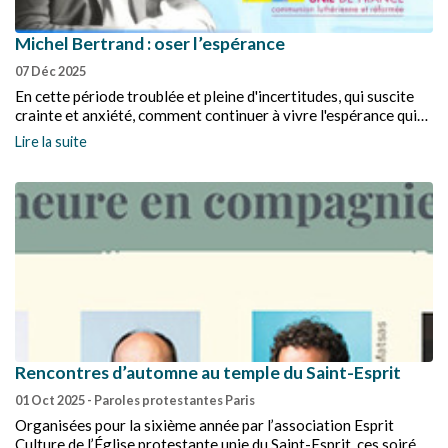
Michel Bertrand : oser l’espérance
07 Déc 2025
En cette période troublée et pleine d'incertitudes, qui suscite
crainte et anxiété, comment continuer à vivre l'espérance qui
nous est donnée en Christ ? « Oser l'espérance » , tel était le
Lire la suite
thème de la conférence proposée par le pasteur Michel
Bertrand à la paroisse des Terreaux, à Lyon, le mercredi 3
décembre 2025.
Rencontres d’automne au temple du Saint-Esprit
01 Oct 2025
- Paroles protestantes Paris
Organisées pour la sixième année par l’association Esprit
Culture de l’Église protestante unie du Saint-Esprit, ces soirées