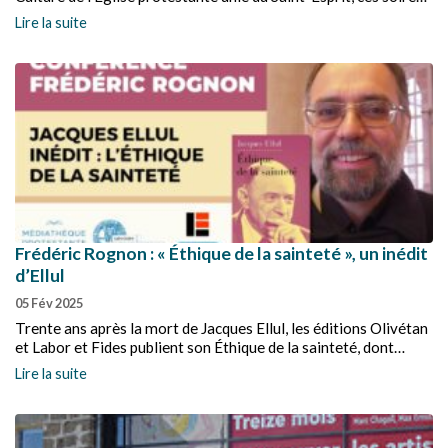
— programmées du 7 octobre au 25 novembre 2025 — ont
Lire la suite
offert une heure privilégiée en compagnie de Florian Grill,
Christian Krieger, Vincent Lemire et Olivier Abel.
Frédéric Rognon : « Éthique de la sainteté », un inédit
d’Ellul
05 Fév 2025
Trente ans après la mort de Jacques Ellul, les éditions Olivétan
et Labor et Fides publient son Éthique de la sainteté, dont
l'édition a été pilotée par Frédéric Rognon, professeur de la
Lire la suite
Faculté de théologie protestante de l'Unistra.