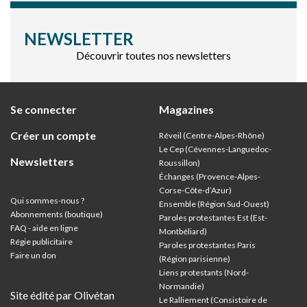
NEWSLETTER
Découvrir toutes nos newsletters
Se connecter
Magazines
Créer un compte
Réveil (Centre-Alpes-Rhône)
Le Cep (Cévennes-Languedoc-
Newsletters
Roussillon)
Échanges (Provence-Alpes-
Corse-Côte-d’Azur
)
Qui sommes-nous ?
Ensemble (Région Sud-Ouest)
Abonnements (boutique)
Paroles protestantes Est (Est-
FAQ - aide en ligne
Montbéliard)
Régie publicitaire
Paroles protestantes Paris
Faire un don
(Région parisienne)
Liens protestants (Nord-
Normandie)
Site édité par Olivétan
Le Ralliement (Consistoire de