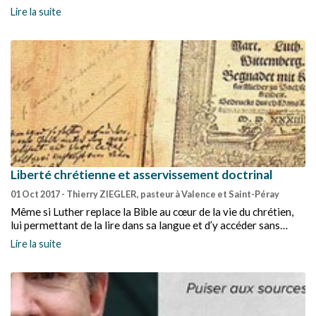
âgée de 13 ans, un corps marqué par la maladie, la conviction
Lire la suite
que le monde touche à sa fin, l’alcool de plus en plus présent,
une œuvre intellectuelle qui s’appauvrit… Or, c’est durant cette
dernière période, dite « dépressive », que Martin Luther se fait
le prédicateur d’une vindicte anti-juive obsessionnelle et se
plonge dans l’écriture de plusieurs traités dont le tristement
célèbre « Des juifs et de leurs mensonges » publié en 1543.
Liberté chrétienne et asservissement doctrinal
01 Oct 2017
- Thierry ZIEGLER, pasteur à Valence et Saint-Péray
Même si Luther replace la Bible au cœur de la vie du chrétien,
lui permettant de la lire dans sa langue et d’y accéder sans
restriction, pour l’ancien moine il n’y a qu’une seule autorité : le
Lire la suite
Christ ! Et la liberté de l’Esprit.