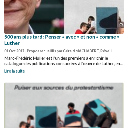
500 ans plus tard : Penser « avec » et non « comme »
Luther
01 Oct 2017
- Propos recueillis par Gérald MACHABERT, Réveil
Marc-Frédéric Muller est l'un des premiers à enrichir le
catalogue des publications consacrées à l’œuvre de Luther, en
vue de la commémoration des 500 ans du geste fondateur de
Lire la suite
l’affichage des 95 thèses. Dès le début de l’année 2016, il
consacrait un livre riche et fouillé sur la pensée et la théologie
du Réformateur de Wittenberg.