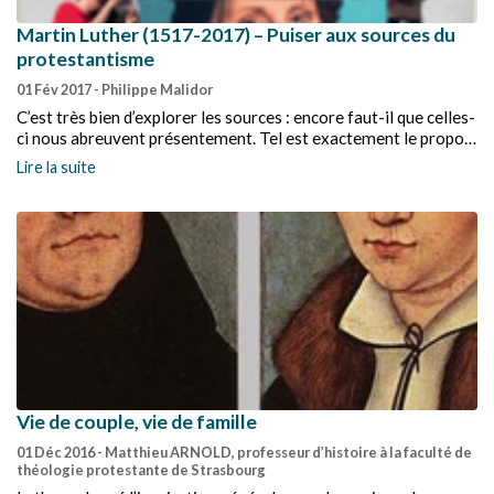
Martin Luther (1517-2017) – Puiser aux sources du
protestantisme
01 Fév 2017
- Philippe Malidor
C’est très bien d’explorer les sources : encore faut-il que celles-
ci nous abreuvent présentement. Tel est exactement le propos
de ce livre, qui met constamment en rapport avec nos
Lire la suite
préoccupations contemporaines les grands thèmes abordés
par Luther.
Vie de couple, vie de famille
01 Déc 2016
- Matthieu ARNOLD, professeur d’histoire à la faculté de
théologie protestante de Strasbourg