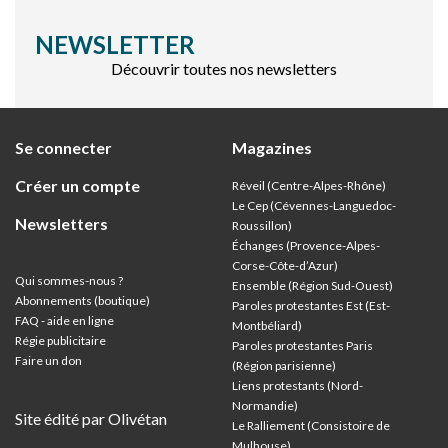
NEWSLETTER
Découvrir toutes nos newsletters
Se connecter
Magazines
Créer un compte
Réveil (Centre-Alpes-Rhône)
Le Cep (Cévennes-Languedoc-
Newsletters
Roussillon)
Échanges (Provence-Alpes-
Corse-Côte-d’Azur
)
Qui sommes-nous ?
Ensemble (Région Sud-Ouest)
Abonnements (boutique)
Paroles protestantes Est (Est-
FAQ - aide en ligne
Montbéliard)
Régie publicitaire
Paroles protestantes Paris
Faire un don
(Région parisienne)
Liens protestants (Nord-
Normandie)
Site édité par Olivétan
Le Ralliement (Consistoire de
Mulhouse)