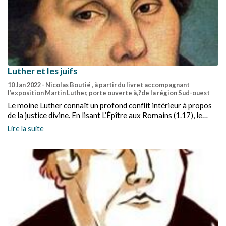
Luther et les juifs
10 Jan 2022
- Nicolas Boutié , à partir du livret accompagnant
l’exposition Martin Luther, porte ouverte à,?de la région Sud-ouest
Le moine Luther connaît un profond conflit intérieur à propos
de la justice divine. En lisant L’Épître aux Romains (1.17), le
docteur en théologie interprète différemment cette notion :
Lire la suite
c’est Dieu qui rend juste l’Homme, indépendamment de ses
actes.