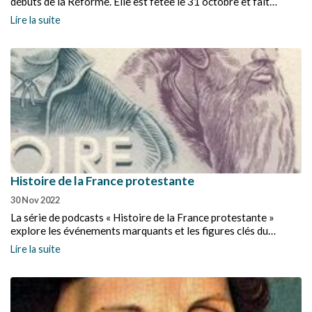
débuts de la Réforme. Elle est fêtée le 31 octobre et fait
souvenir du jour où Martin Luther afficha ses 95 thèses contre
Lire la suite
les indulgences sur la porte de l’église du château de
Wittenberg le 31 octobre 1517. Tous les 31 octobre ou le
dimanche le plus proche précédant cette date, un culte régional
rassemble tous les Réformés et Luthériens de l’Église
protestante unie de la région parisienne.
Histoire de la France protestante
30 Nov 2022
La série de podcasts « Histoire de la France protestante »
explore les événements marquants et les figures clés du
protestantisme en France. De Martin Luther à Jean Calvin, de
Lire la suite
la Saint Barthélémy au Concordat, du Refuge à l'Œcuménisme,
laissez vous raconter cinq siècles, éclairés par le regard
d'historiens.