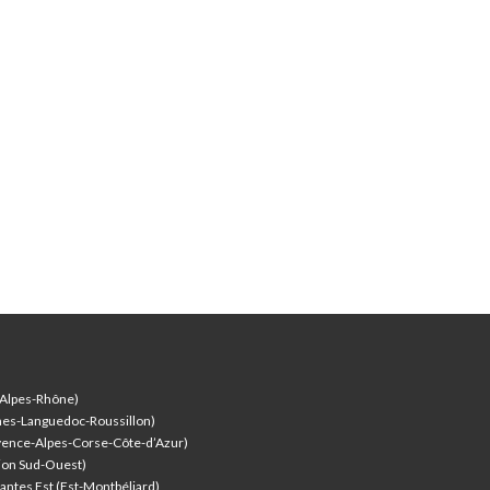
-Alpes-Rhône)
nes-Languedoc-Roussillon)
vence-Alpes-Corse-Côte-d’Azur
)
ion Sud-Ouest)
antes Est (Est-Montbéliard)