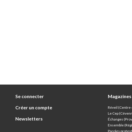
Se connecter
Magazines
Créer un compte
Réveil (Centre
Le Cep (Céven
Newsletters
Échanges (Pro
Ensemble (Rég
Paroles protest