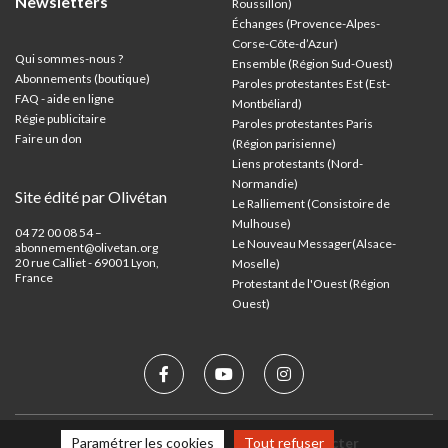
Newsletters
Roussillon)
Échanges (Provence-Alpes-
Corse-Côte-d’Azur
)
Qui sommes-nous ?
Ensemble (Région Sud-Ouest)
Abonnements (boutique)
Paroles protestantes Est (Est-
FAQ - aide en ligne
Montbéliard)
Régie publicitaire
Paroles protestantes Paris
Faire un don
(Région parisienne)
Liens protestants (Nord-
Normandie)
Site édité par Olivétan
Le Ralliement (Consistoire de
Mulhouse)
04 72 00 08 54 –
Le Nouveau Messager(Alsace-
abonnement@olivetan.org
20 rue Calliet - 69001 Lyon,
Moselle)
France
Protestant de l'Ouest (Région
Ouest)
Mentions légales
Nous contacter
Paramétrer les cookies
Tout refuser