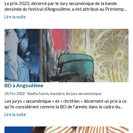
Le prix 2023, décerné par le Jury œcuménique de la bande
dessinée du festival d’Angoulême, a été attribué au Printemps
de Sakura, de Marie Jaffredo, et la mention spéciale à
Lire la suite
Perpendiculaire au soleil, de Valentine Cuny-Lescallet.
BD à Angoulême
01 Fév 2022
- Nadia Savin, membre du jury œcuménique
Les jurys « œcuménique » et « chrétien » décernent un prix à ce
qu’ils considèrent comme la BD de l’année, dans le cadre du
festival de la BD d’Angoulême.
Lire la suite