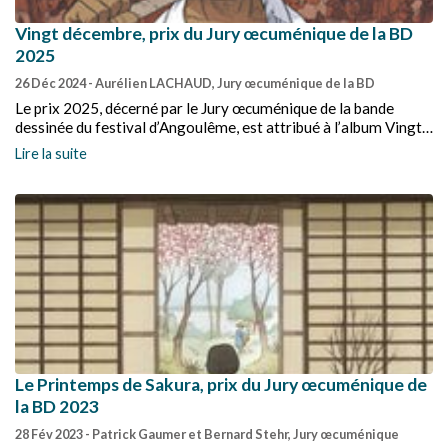
Vingt décembre, prix du Jury œcuménique de la BD
2025
26 Déc 2024
- Aurélien LACHAUD, Jury œcuménique de la BD
Le prix 2025, décerné par le Jury œcuménique de la bande
dessinée du festival d’Angoulême, est attribué à l’album Vingt
décembre d'Appollo et Tehem publié chez Dargaud et la
Lire la suite
mention spéciale à l’album Manouchian de Jean-David Morvan,
Raphael Ortiz et Scietronc publié chez Dupuis.
Le Printemps de Sakura, prix du Jury œcuménique de
la BD 2023
28 Fév 2023
- Patrick Gaumer et Bernard Stehr, Jury œcuménique