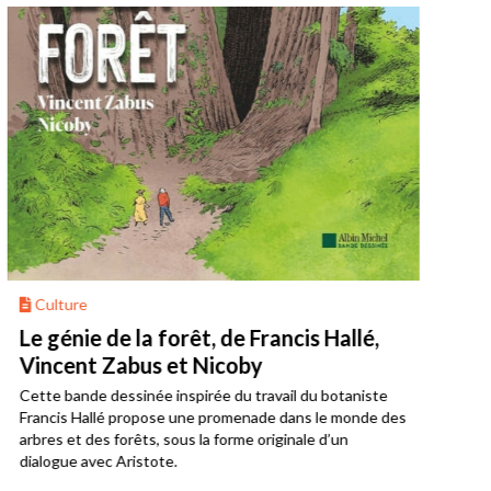
Culture
Cu
Le génie de la forêt, de Francis Hallé,
L’u
Vincent Zabus et Nicoby
des
Cette bande dessinée inspirée du travail du botaniste
C’es
Francis Hallé propose une promenade dans le monde des
et d
arbres et des forêts, sous la forme originale d’un
bros
dialogue avec Aristote.
rése