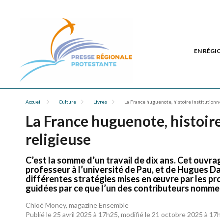
EN RÉGI
Accueil
Culture
Livres
La France huguenote, histoire institutionn
La France huguenote, histoire
religieuse
C’est la somme d’un travail de dix ans. Cet ouvrag
professeur à l’université de Pau, et de Hugues Da
différentes stratégies mises en œuvre par les pro
guidées par ce que l’un des contributeurs nommera
Chloé Money, magazine Ensemble
Publié le 25 avril 2025 à 17h25, modifié le 21 octobre 2025 à 17