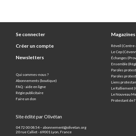
Se connecter
Magazines
Créer un compte
Réveil (Centre
Le Cep (Céven
Newsletters
Échanges (Pro
Ensemble (Rég
Paroles protest
Qui sommes-nous ?
Paroles protest
Abonnements (boutique)
Liens protesta
FAQ - aide en ligne
Le Ralliement 
Régie publicitaire
Le Nouveau Me
Faire un don
Protestant de 
Site édité par Olivétan
04 72 00 08 54 – abonnement@olivetan.org
20 rue Calliet - 69001 Lyon, France