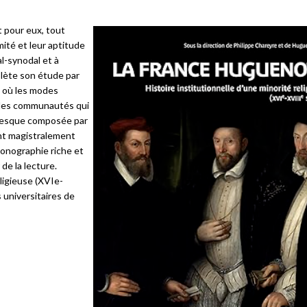
t pour eux, tout
mité et leur aptitude
al-synodal et à
mplète son étude par
 où les modes
r des communautés qui
e fresque composée par
Échanges
ant magistralement
iconographie riche et
e la lecture.
ligieuse (XVIe-
 universitaires de