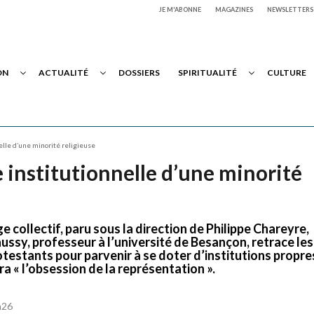
JE M'ABONNE
MAGAZINES
NEWSLETTERS
ON
ACTUALITÉ
DOSSIERS
SPIRITUALITÉ
CULTURE
elle d’une minorité religieuse
 institutionnelle d’une minorité
e collectif, paru sous la direction de Philippe Chareyre,
ussy, professeur à l’université de Besançon, retrace les
testants pour parvenir à se doter d’institutions propre
 « l’obsession de la représentation ».
h26