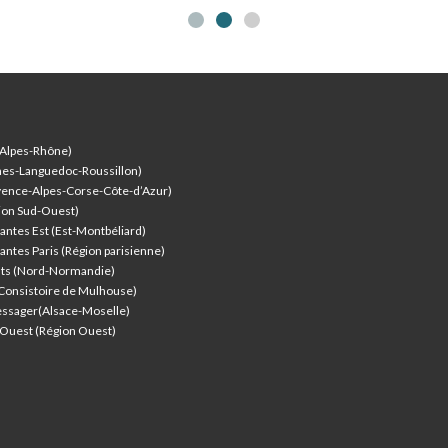
-Alpes-Rhône)
nes-Languedoc-Roussillon)
vence-Alpes-Corse-Côte-d’Azur
)
ion Sud-Ouest)
antes Est (Est-Montbéliard)
antes Paris (Région parisienne)
nts (Nord-Normandie)
(Consistoire de Mulhouse)
ssager(Alsace-Moselle)
l'Ouest (Région Ouest)