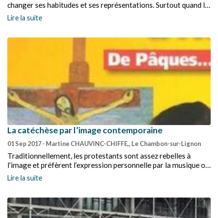
changer ses habitudes et ses représentations. Surtout quand la
représentation artistique vient bouleverser les
Lire la suite
représentations de soi que la communauté peut avoir…
La catéchèse par l’image contemporaine
01 Sep 2017
- Martine CHAUVINC-CHIFFE,, Le Chambon-sur-Lignon
Traditionnellement, les protestants sont assez rebelles à
l’image et préfèrent l’expression personnelle par la musique ou
l’écriture. Pas de statue, pas d’image dans nos temples où un
Lire la suite
vitrail, voire une exposition temporaire, relance des tensions !