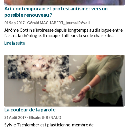
Art contemporain et protestantisme : vers un
possible renouveau ?
01 Sep 2017
- Gérald MACHABERT,, journal Réveil
Jérôme Cottin s’intéresse depuis longtemps au dialogue entre
l’art et la théologie. Il occupe d’ailleurs la seule chaire de
théologie pratique protestante francophone consacrée à la
Lire la suite
question de l’image, à la Faculté de théologie protestante de
Strasbourg. En relation avec des Églises, des théologiens et
des artistes contemporains, il entrevoit la possibilité d’un
dialogue nouveau et fécond entre les Églises protestantes et
l’art contemporain.
La couleur de la parole
31 Août 2017
- Elisabeth RENAUD
Sylvie Tschiember est plasticienne, membre de