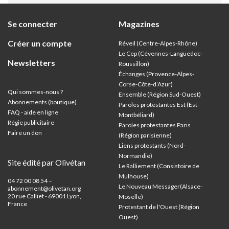
Se connecter
Magazines
Créer un compte
Réveil (Centre-Alpes-Rhône)
Le Cep (Cévennes-Languedoc-
Newsletters
Roussillon)
Échanges (Provence-Alpes-
Corse-Côte-d’Azur
)
Qui sommes-nous ?
Ensemble (Région Sud-Ouest)
Abonnements (boutique)
Paroles protestantes Est (Est-
FAQ - aide en ligne
Montbéliard)
Régie publicitaire
Paroles protestantes Paris
Faire un don
(Région parisienne)
Liens protestants (Nord-
Normandie)
Site édité par Olivétan
Le Ralliement (Consistoire de
Mulhouse)
04 72 00 08 54 –
Le Nouveau Messager(Alsace-
abonnement@olivetan.org
20 rue Calliet - 69001 Lyon,
Moselle)
France
Protestant de l'Ouest (Région
Ouest)