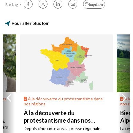
Partage
Imprimer
Pour aller plus loin
dans
À la découverte du protestantisme dans
À la
nos régions
nos ré
À la découverte du
Bien
protestantisme dans nos
Alpe
té.
régions
 vers
Depuis cinquante ans, la presse régionale
La rég
n,