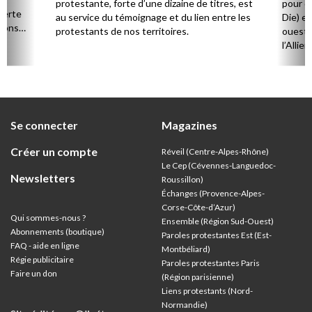
protestante, forte d’une dizaine de titres, est
pour d
verte
au service du témoignage et du lien entre les
Die) et
sions
protestants de nos territoires.
ouest,
l’Allie
57 paro
et univ
Se connecter
Magazines
Créer un compte
Réveil (Centre-Alpes-Rhône)
Le Cep (Cévennes-Languedoc-
Newsletters
Roussillon)
Échanges (Provence-Alpes-
Corse-Côte-d’Azur
)
Qui sommes-nous ?
Ensemble (Région Sud-Ouest)
Abonnements (boutique)
Paroles protestantes Est (Est-
FAQ - aide en ligne
Montbéliard)
Régie publicitaire
Paroles protestantes Paris
Faire un don
(Région parisienne)
Liens protestants (Nord-
Normandie)