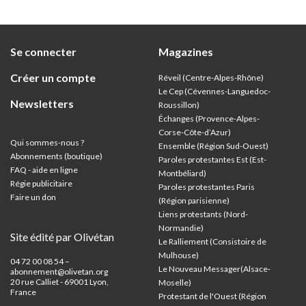
et univ
Se connecter
Magazines
Créer un compte
Réveil (Centre-Alpes-Rhône)
Le Cep (Cévennes-Languedoc-
Newsletters
Roussillon)
Échanges (Provence-Alpes-
Corse-Côte-d’Azur
)
Qui sommes-nous ?
Ensemble (Région Sud-Ouest)
Abonnements (boutique)
Paroles protestantes Est (Est-
FAQ - aide en ligne
Montbéliard)
Régie publicitaire
Paroles protestantes Paris
Faire un don
(Région parisienne)
Liens protestants (Nord-
Normandie)
Site édité par Olivétan
Le Ralliement (Consistoire de
Mulhouse)
04 72 00 08 54 –
Le Nouveau Messager(Alsace-
abonnement@olivetan.org
20 rue Calliet - 69001 Lyon,
Moselle)
France
Protestant de l'Ouest (Région