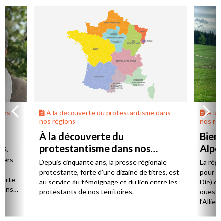
dans
À la découverte du protestantisme dans
À la
nos régions
nos ré
À la découverte du
Bien
protestantisme dans nos
Alpe
té.
régions
 vers
Depuis cinquante ans, la presse régionale
La rég
n,
protestante, forte d’une dizaine de titres, est
pour d
verte
au service du témoignage et du lien entre les
Die) et
sions
protestants de nos territoires.
ouest,
l’Allie
57 paro