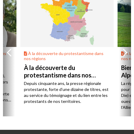
dans
À la découverte du protestantisme dans
À la
nos régions
nos ré
À la découverte du
Bien
protestantisme dans nos
Alpe
té.
régions
 vers
Depuis cinquante ans, la presse régionale
La rég
n,
protestante, forte d’une dizaine de titres, est
pour d
verte
au service du témoignage et du lien entre les
Die) et
sions
protestants de nos territoires.
ouest,
l’Allie
57 paro
et univ