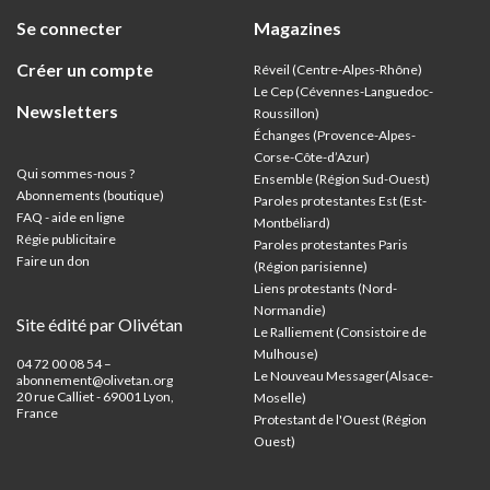
Se connecter
Magazines
Créer un compte
Réveil (Centre-Alpes-Rhône)
Le Cep (Cévennes-Languedoc-
Newsletters
Roussillon)
Échanges (Provence-Alpes-
Corse-Côte-d’Azur
)
Qui sommes-nous ?
Ensemble (Région Sud-Ouest)
Abonnements (boutique)
Paroles protestantes Est (Est-
FAQ - aide en ligne
Montbéliard)
Régie publicitaire
Paroles protestantes Paris
Faire un don
(Région parisienne)
Liens protestants (Nord-
Normandie)
Site édité par Olivétan
Le Ralliement (Consistoire de
Mulhouse)
04 72 00 08 54 –
Le Nouveau Messager(Alsace-
abonnement@olivetan.org
20 rue Calliet - 69001 Lyon,
Moselle)
France
Protestant de l'Ouest (Région
Ouest)