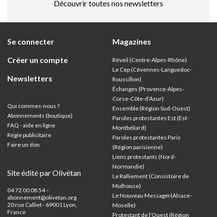
Découvrir toutes nos newsletters
Se connecter
Magazines
Créer un compte
Réveil (Centre-Alpes-Rhône)
Le Cep (Cévennes-Languedoc-
Newsletters
Roussillon)
Échanges (Provence-Alpes-
Corse-Côte-d’Azur
)
Qui sommes-nous ?
Ensemble (Région Sud-Ouest)
Abonnements (boutique)
Paroles protestantes Est (Est-
FAQ - aide en ligne
Montbéliard)
Régie publicitaire
Paroles protestantes Paris
Faire un don
(Région parisienne)
Liens protestants (Nord-
Normandie)
Site édité par Olivétan
Le Ralliement (Consistoire de
Mulhouse)
04 72 00 08 54 –
Le Nouveau Messager(Alsace-
abonnement@olivetan.org
20 rue Calliet - 69001 Lyon,
Moselle)
France
Protestant de l'Ouest (Région