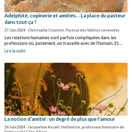
Adelphité, copinerie et amitiés… La place du pasteur
dans tout ça ?
27 Juin 2024
- Christophe Cousinié, Pasteur des Vallées cévenoles
Les relations humaines sont parfois compliquées dans les
professions où, justement, on travaille avec de l’humain. Et
nous savons combien il est difficile de faire cohabiter relations
Lire la suite
amicales et relations de travail.
La notion d’amitié : un degré de plus que l’amour
26 Juin 2024
- Jacqueline Assaël, Helléniste, professeur honoraire de
l’Université Côte d’Azur