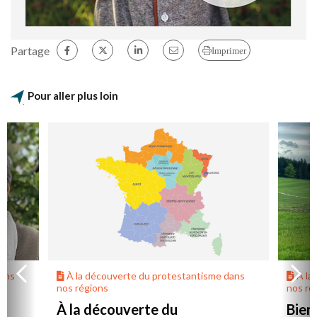
Partage
Imprimer
Pour aller plus loin
dans
À la découverte du protestantisme dans
À la
nos régions
nos ré
À la découverte du
Bien