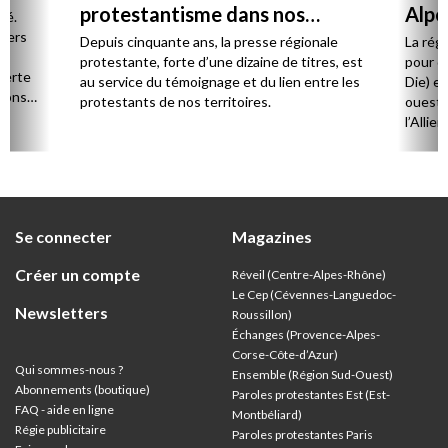
protestantisme dans nos
Alpe
té.
régions
 vers
Depuis cinquante ans, la presse régionale
La rég
n,
protestante, forte d’une dizaine de titres, est
pour d
verte
au service du témoignage et du lien entre les
Die) et
sions
protestants de nos territoires.
ouest,
l’Allie
57 paro
et univ
Se connecter
Magazines
Créer un compte
Réveil (Centre-Alpes-Rhône)
Le Cep (Cévennes-Languedoc-
Newsletters
Roussillon)
Échanges (Provence-Alpes-
Corse-Côte-d’Azur
)
Qui sommes-nous ?
Ensemble (Région Sud-Ouest)
Abonnements (boutique)
Paroles protestantes Est (Est-
FAQ - aide en ligne
Montbéliard)
Régie publicitaire
Paroles protestantes Paris