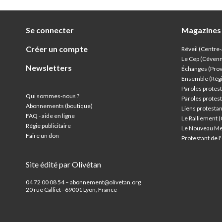
Se connecter
Magazines
Créer un compte
Réveil (Centre
Le Cep (Céven
Newsletters
Échanges (Pro
Ensemble (Rég
Paroles protest
Qui sommes-nous ?
Paroles protest
Abonnements (boutique)
Liens protesta
FAQ - aide en ligne
Le Ralliement 
Régie publicitaire
Le Nouveau Me
Faire un don
Protestant de 
Site édité par Olivétan
04 72 00 08 54 – abonnement@olivetan.org
20 rue Calliet - 69001 Lyon, France