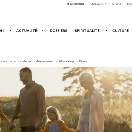
JE M'ABONNE
MAGAZINES
NEWSLETTERS
ON
ACTUALITÉ
DOSSIERS
SPIRITUALITÉ
CULTURE
havre d’acceuil et de spritualité au cœur de l’Alsace depuis 40 ans