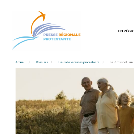
EN RÉGI
Accueil
Dossiers
Lieux de vacances protestants
Le Rimlishof : un 