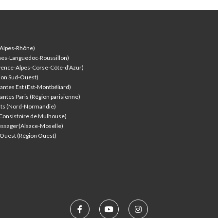
-Alpes-Rhône)
nes-Languedoc-Roussillon)
vence-Alpes-Corse-Côte-d’Azur
)
ion Sud-Ouest)
antes Est (Est-Montbéliard)
antes Paris (Région parisienne)
nts (Nord-Normandie)
(Consistoire de Mulhouse)
ssager(Alsace-Moselle)
l'Ouest (Région Ouest)