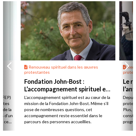
Renouveau spirituel dans les œuvres
Reno
protestantes
protes
Fondation John-Bost :
Le re
L’accompagnement spirituel est
l’an
un marqueur fort
 (FEP)
L’accompagnement spirituel est au cœur de la
Depuis
antes
mission de la Fondation John-Bost. Même s’il
protes
é de la
pose de nombreuses questions, cet
Plus, 
ns d’un
accompagnement reste essentiel dans le
consta
de ces
parcours des personnes accueillies.
progra
et quêt
place 