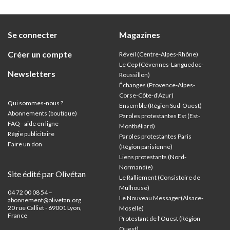
Se connecter
Magazines
Créer un compte
Réveil (Centre-Alpes-Rhône)
Le Cep (Cévennes-Languedoc-
Newsletters
Roussillon)
Échanges (Provence-Alpes-
Corse-Côte-d’Azur
)
Qui sommes-nous ?
Ensemble (Région Sud-Ouest)
Abonnements (boutique)
Paroles protestantes Est (Est-
FAQ - aide en ligne
Montbéliard)
Régie publicitaire
Paroles protestantes Paris
Faire un don
(Région parisienne)
Liens protestants (Nord-
Normandie)
Site édité par Olivétan
Le Ralliement (Consistoire de
Mulhouse)
04 72 00 08 54 –
Le Nouveau Messager(Alsace-
abonnement@olivetan.org
20 rue Calliet - 69001 Lyon,
Moselle)
France
Protestant de l'Ouest (Région
Ouest)