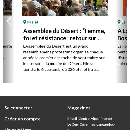
Mialet
La F
Assemblée du Désert : “Femme,
À La
foi et résistance : retour sur
Bost 
Marie Durand”
par 
l édité
L’Assemblée du Désert est un grand
La Fon
e.
rassemblement protestant organisé chaque
person
26.
année le premier dimanche de septembre sur
distinc
les terrains du musée du Désert. Elle se
soin et
tiendra le 6 septembre 2026 et mettra à
l’honneur Marie Durand, grande figure de
l’histoire du protestantisme français, à
l’occasion du 250e anniversaire de sa mort,
survenue en juillet 1776.
Se connecter
Magazines
Créer un compte
Réveil (Centre-Alpes-Rhône)
Le Cep (Cévennes-Languedoc-
Newsletters