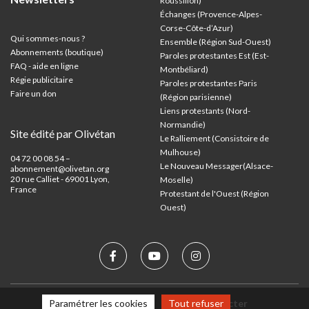
Roussillon)
Échanges (Provence-Alpes-
Corse-Côte-d’Azur
)
Qui sommes-nous ?
Ensemble (Région Sud-Ouest)
Abonnements (boutique)
Paroles protestantes Est (Est-
FAQ - aide en ligne
Montbéliard)
Régie publicitaire
Paroles protestantes Paris
Faire un don
(Région parisienne)
Liens protestants (Nord-
Normandie)
Site édité par Olivétan
Le Ralliement (Consistoire de
Mulhouse)
04 72 00 08 54 –
Le Nouveau Messager(Alsace-
abonnement@olivetan.org
20 rue Calliet - 69001 Lyon,
Moselle)
France
Protestant de l'Ouest (Région
Ouest)
Mentions légales
Nous contacter
Paramétrer les cookies
Tout refuser