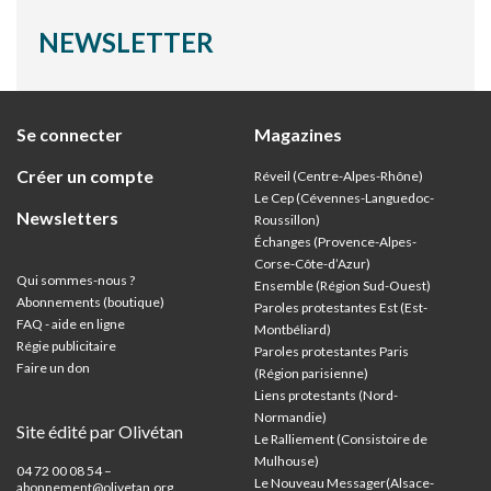
NEWSLETTER
Se connecter
Magazines
Créer un compte
Réveil (Centre-Alpes-Rhône)
Le Cep (Cévennes-Languedoc-
Newsletters
Roussillon)
Échanges (Provence-Alpes-
Corse-Côte-d’Azur
)
Qui sommes-nous ?
Ensemble (Région Sud-Ouest)
Abonnements (boutique)
Paroles protestantes Est (Est-
FAQ - aide en ligne
Montbéliard)
Régie publicitaire
Paroles protestantes Paris
Faire un don
(Région parisienne)
Liens protestants (Nord-
Normandie)
Site édité par Olivétan
Le Ralliement (Consistoire de
Mulhouse)
04 72 00 08 54 –
Le Nouveau Messager(Alsace-
abonnement@olivetan.org