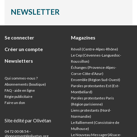
NEWSLETTER
Se connecter
Magazines
Créer un compte
Réveil (Centre-Alpes-Rhône)
Le Cep (Cévennes-Languedoc-
Newsletters
Roussillon)
Échanges (Provence-Alpes-
Corse-Côte-d’Azur
)
Qui sommes-nous ?
Ensemble (Région Sud-Ouest)
Abonnements (boutique)
Paroles protestantes Est (Est-
FAQ - aide en ligne
Montbéliard)
Régie publicitaire
Paroles protestantes Paris
Faire un don
(Région parisienne)
Liens protestants (Nord-
Normandie)
Site édité par Olivétan
Le Ralliement (Consistoire de
Mulhouse)
04 72 00 08 54 –
Le Nouveau Messager(Alsace-
abonnement@olivetan.org