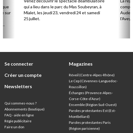
Venez découvrir le spectacle déambulatoire
La rég
Rous
haque
qui a lieu dans le parc du Mas Soubeyran, à
compre
re sur
Mialet, les jeudi 23, vendredi 24 et samedi
Aude, 
e
25 juillet.
l’Aveyr
à
de
ort,
Se connecter
Magazines
Créer un compte
Réveil (Centre-Alpes-Rhône)
Le Cep (Cévennes-Languedoc-
Newsletters
Roussillon)
Échanges (Provence-Alpes-
Corse-Côte-d’Azur
)
Qui sommes-nous ?
Ensemble (Région Sud-Ouest)
Abonnements (boutique)
Paroles protestantes Est (Est-
FAQ - aide en ligne
Montbéliard)
Régie publicitaire
Paroles protestantes Paris
Faire un don
(Région parisienne)