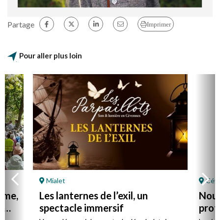
Partage
Imprimer
Pour aller plus loin
Mialet
Céve
mme,
Les lanternes de l’exil, un
Nouv
r
spectacle immersif
prot
Céve