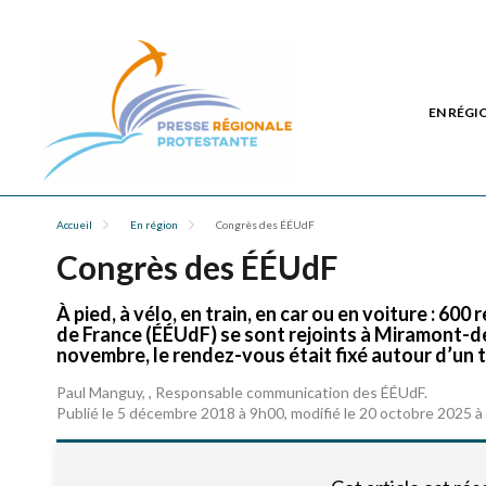
EN RÉGI
Accueil
En région
Congrès des ÉÉUdF
Congrès des ÉÉUdF
À pied, à vélo, en train, en car ou en voiture : 60
de France (ÉÉUdF) se sont rejoints à Miramont-d
novembre, le rendez-vous était fixé autour d’un
Paul Manguy, , Responsable communication des ÉÉUdF.
Publié le 5 décembre 2018 à 9h00, modifié le 20 octobre 2025 