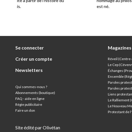
hommage au philosophe Pierre Bayle (1674-1701), qui y
est né.
Se connecter
Magazines
Créer un compte
Réveil (Centre
Le Cep (Céven
Newsletters
Échanges (Pro
Ensemble (Rég
Paroles protest
Qui sommes-nous ?
Paroles protest
Abonnements (boutique)
Liens protesta
FAQ - aide en ligne
Le Ralliement 
Régie publicitaire
Le Nouveau Me
Faire un don
Protestant de 
Site édité par Olivétan