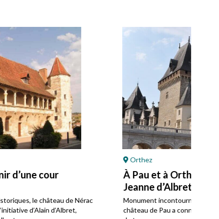
Orthez
Pa
À Pau et à Orthez, sur les pas de
Pat
Jeanne d’Albret et Henri IV
te
Monument incontournable dans le Sud-Ouest, le
Le p
château de Pau a connu plusieurs transformations au fil
anci