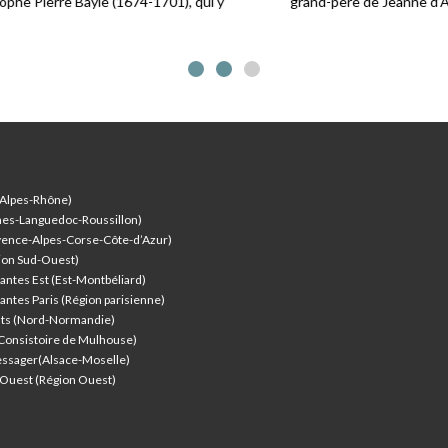
grand-père de Jeanne d’Albret.
-Alpes-Rhône)
nes-Languedoc-Roussillon)
vence-Alpes-Corse-Côte-d’Azur
)
ion Sud-Ouest)
antes Est (Est-Montbéliard)
antes Paris (Région parisienne)
nts (Nord-Normandie)
(Consistoire de Mulhouse)
ssager(Alsace-Moselle)
l'Ouest (Région Ouest)