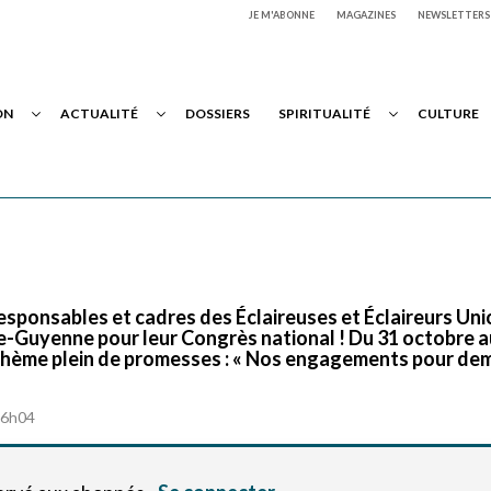
JE M'ABONNE
MAGAZINES
NEWSLETTERS
ON
ACTUALITÉ
DOSSIERS
SPIRITUALITÉ
CULTURE
0 responsables et cadres des Éclaireuses et Éclaireurs Un
e-Guyenne pour leur Congrès national ! Du 31 octobre a
 thème plein de promesses : « Nos engagements pour de
à 6h04