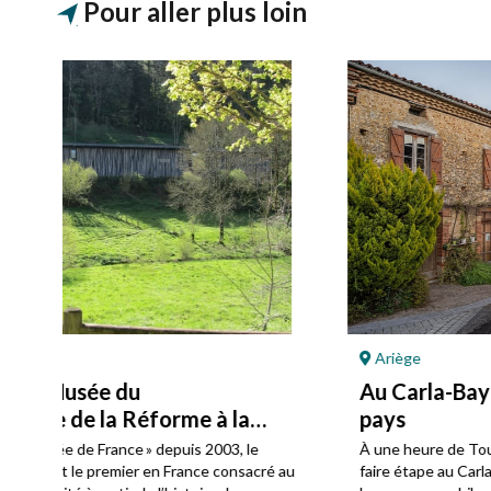
Pour aller plus loin
Ariège
Au Carla-Bayle, l’éclat d’une enfant du
pays
À une heure de Toulouse, en Ariège, ne manquez pas de
ré au
faire étape au Carla-Bayle, village dont le nom rend