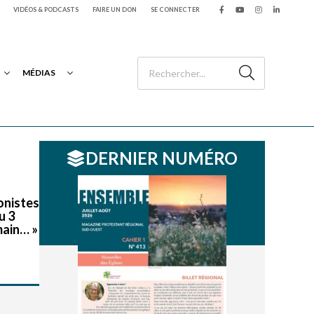
VIDÉOS & PODCASTS
FAIRE UN DON
SE CONNECTER
MÉDIAS
DERNIER NUMÉRO
ionistes
u 3
main… »