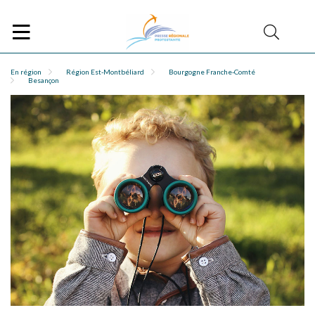
En région
Région Est-Montbéliard
Bourgogne Franche-Comté
Besançon