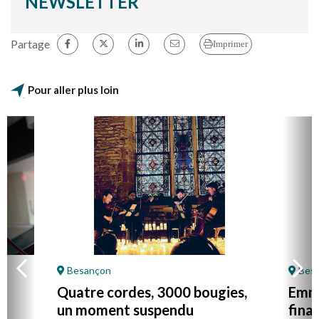
NEWSLETTER
Partage
Imprimer
Pour aller plus loin
Besançon
Besa
F
Quatre cordes, 3000 bougies,
Emma
un moment suspendu
finan