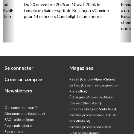
l’aud
es où
Du 20 novembre 2025 au 10 avril 2026, le
Emmanu
réor
e EPUdF
temple du Saint-Esprit de Besançon s’illumine
à un ap
tation
pour 14 concerts Candlelight d’une heure.
Besanç
chemin
une vie
Se connecter
Magazines
Créer un compte
Réveil (Centre-Alpes-Rhône)
Le Cep (Cévennes-Languedoc-
Newsletters
Roussillon)
Échanges (Provence-Alpes-
Corse-Côte-d’Azur
)
Qui sommes-nous ?
Ensemble (Région Sud-Ouest)
Abonnements (boutique)
Paroles protestantes Est (Est-
FAQ - aide en ligne
Montbéliard)
Régie publicitaire
Paroles protestantes Paris
Faire un don
(Région parisienne)