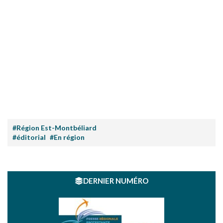
#Région Est-Montbéliard
#éditorial
#En région
DERNIER NUMÉRO