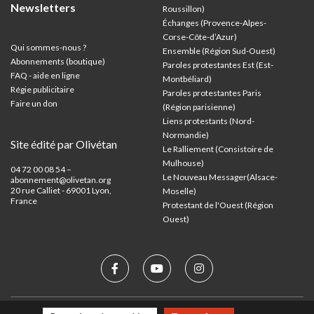
Newsletters
Roussillon)
Échanges (Provence-Alpes-
Corse-Côte-d’Azur
)
Qui sommes-nous ?
Ensemble (Région Sud-Ouest)
Abonnements (boutique)
Paroles protestantes Est (Est-
FAQ - aide en ligne
Montbéliard)
Régie publicitaire
Paroles protestantes Paris
Faire un don
(Région parisienne)
Liens protestants (Nord-
Normandie)
Site édité par Olivétan
Le Ralliement (Consistoire de
Mulhouse)
04 72 00 08 54 –
Le Nouveau Messager(Alsace-
abonnement@olivetan.org
20 rue Calliet - 69001 Lyon,
Moselle)
France
Protestant de l'Ouest (Région
Ouest)