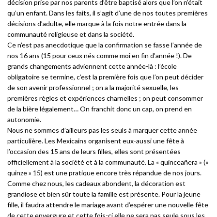
décision prise par nos parents d’être baptisé alors que l’on n’était
qu’un enfant. Dans les faits, il s’agit d’une de nos toutes premières
décisions d’adulte, elle marque à la fois notre entrée dans la
communauté religieuse et dans la société.
Ce n’est pas anecdotique que la confirmation se fasse l’année de
nos 16 ans (15 pour ceux nés comme moi en fin d’année !). De
grands changements adviennent cette année-là : l’école
obligatoire se termine, c’est la première fois que l’on peut décider
de son avenir professionnel ; on a la majorité sexuelle, les
premières règles et expériences charnelles ; on peut consommer
de la bière légalement… On franchit donc un cap, on prend en
autonomie.
Nous ne sommes d’ailleurs pas les seuls à marquer cette année
particulière. Les Mexicains organisent eux-aussi une fête à
l’occasion des 15 ans de leurs filles, elles sont présentées
officiellement à la société et à la communauté. La « quinceañera » («
quinze » 15) est une pratique encore très répandue de nos jours.
Comme chez nous, les cadeaux abondent, la décoration est
grandiose et bien sûr toute la famille est présente. Pour la jeune
fille, il faudra attendre le mariage avant d’espérer une nouvelle fête
de cette envergure et cette fois-ci elle ne sera pas seule sous les