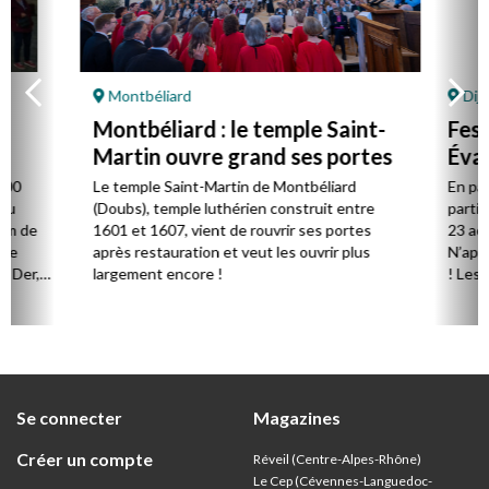
Montbéliard
Dijo
Montbéliard : le temple Saint-
Fest
Martin ouvre grand ses portes
Évan
800
Le temple Saint-Martin de Montbéliard
En pas
du
(Doubs), temple luthérien construit entre
partici
km de
1601 et 1607, vient de rouvrir ses portes
23 aoû
de
après restauration et veut les ouvrir plus
N’appe
u Der,
largement encore !
! Les 
groupe
vivre u
réflexi
leurs 
politiq
droits 
Se connecter
Magazines
paix…).
Créer un compte
Réveil (Centre-Alpes-Rhône)
Le Cep (Cévennes-Languedoc-