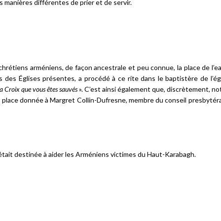
 manières différentes de prier et de servir.
 chrétiens arméniens, de façon ancestrale et peu connue, la place de l’e
es Églises présentes, a procédé à ce rite dans le baptistère de l’égl
r la Croix que vous êtes sauvés
». C’est ainsi également que, discrètement, no
 place donnée à Margret Collin-Dufresne, membre du conseil presbytéral
 était destinée à aider les Arméniens victimes du Haut-Karabagh.