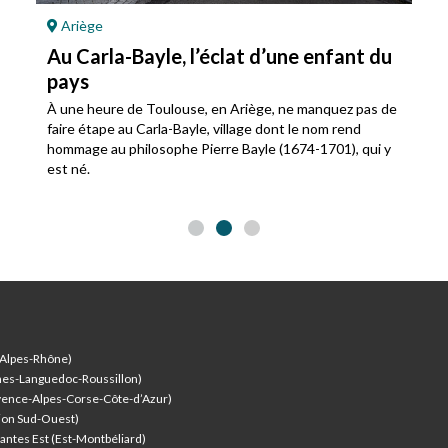
Ariège
Au Carla-Bayle, l’éclat d’une enfant du
pays
À une heure de Toulouse, en Ariège, ne manquez pas de
faire étape au Carla-Bayle, village dont le nom rend
hommage au philosophe Pierre Bayle (1674-1701), qui y
est né.
-Alpes-Rhône)
nes-Languedoc-Roussillon)
vence-Alpes-Corse-Côte-d’Azur
)
ion Sud-Ouest)
antes Est (Est-Montbéliard)