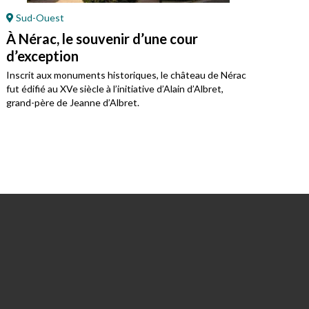
Sud-Ouest
Or
À Nérac, le souvenir d’une cour
À P
d’exception
Jea
Inscrit aux monuments historiques, le château de Nérac
Monu
fut édifié au XVe siècle à l’initiative d’Alain d’Albret,
chât
grand-père de Jeanne d’Albret.
du t