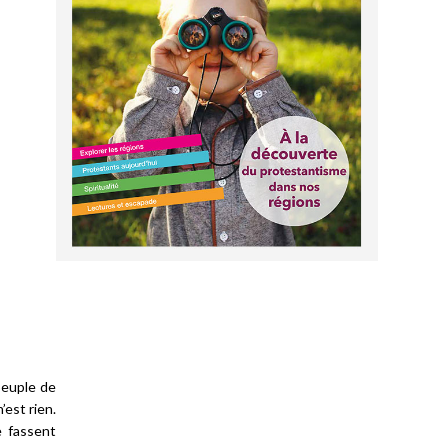
peuple de
’est rien.
e fassent