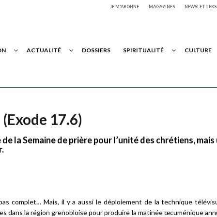
JE M'ABONNE
MAGAZINES
NEWSLETTERS
ON
ACTUALITÉ
DOSSIERS
SPIRITUALITÉ
CULTURE
» (Exode 17.6)
ée de la Semaine de prière pour l’unité des chrétiens, mais
r.
as complet… Mais, il y a aussi le déploiement de la technique télévisu
es dans la région grenobloise pour produire la matinée œcuménique annu