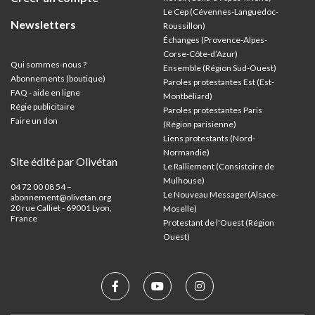
Le Cep (Cévennes-Languedoc-
Newsletters
Roussillon)
Échanges (Provence-Alpes-
Corse-Côte-d’Azur
)
Qui sommes-nous ?
Ensemble (Région Sud-Ouest)
Abonnements (boutique)
Paroles protestantes Est (Est-
FAQ - aide en ligne
Montbéliard)
Régie publicitaire
Paroles protestantes Paris
Faire un don
(Région parisienne)
Liens protestants (Nord-
Normandie)
Site édité par Olivétan
Le Ralliement (Consistoire de
Mulhouse)
04 72 00 08 54 –
Le Nouveau Messager(Alsace-
abonnement@olivetan.org
20 rue Calliet - 69001 Lyon,
Moselle)
France
Protestant de l'Ouest (Région
Ouest)