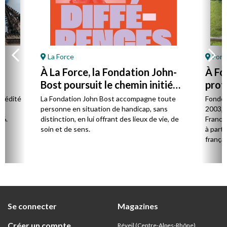
La Force
Font
À La Force, la Fondation John-
À Fo
Bost poursuit le chemin initié
prot
par son fondateur
à la 
l édité
La Fondation John Bost accompagne toute
Fondé 
e.
personne en situation de handicap, sans
2003, 
26.
distinction, en lui offrant des lieux de vie, de
France 
soin et de sens.
à parti
françai
Se connecter
Magazines
Créer un compte
Réveil (Centre-Alpes-Rhône)