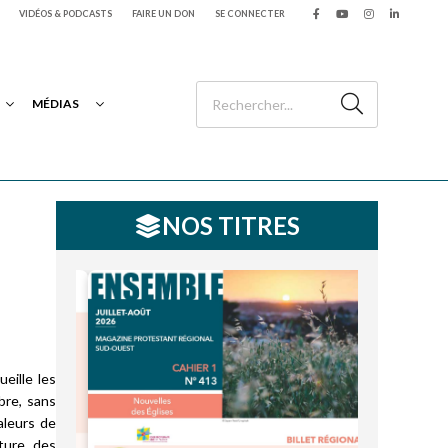
VIDÉOS & PODCASTS
FAIRE UN DON
SE CONNECTER
MÉDIAS
NOS TITRES
eille les
bre, sans
aleurs de
ture, des