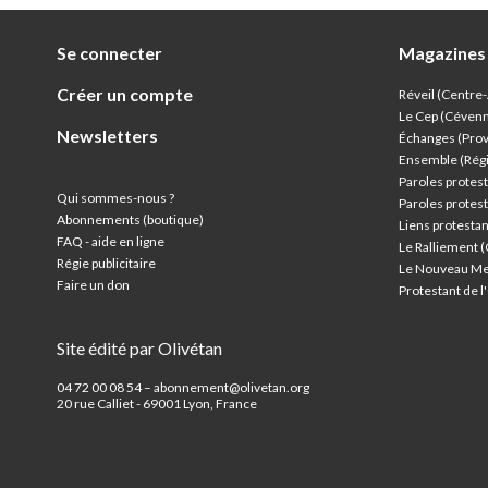
Se connecter
Magazines
Créer un compte
Réveil (Centre
Le Cep (Céven
Newsletters
Échanges (Pro
Ensemble (Rég
Paroles protest
Qui sommes-nous ?
Paroles protest
Abonnements (boutique)
Liens protesta
FAQ - aide en ligne
Le Ralliement 
Régie publicitaire
Le Nouveau Me
Faire un don
Protestant de 
Site édité par Olivétan
04 72 00 08 54 – abonnement@olivetan.org
20 rue Calliet - 69001 Lyon, France