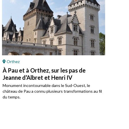
Orthez
Pa
À Pau et à Orthez, sur les pas de
Pat
Jeanne d’Albret et Henri IV
te
Monument incontournable dans le Sud-Ouest, le
Le p
château de Pau a connu plusieurs transformations au fil
anci
du temps.
réce
vivre