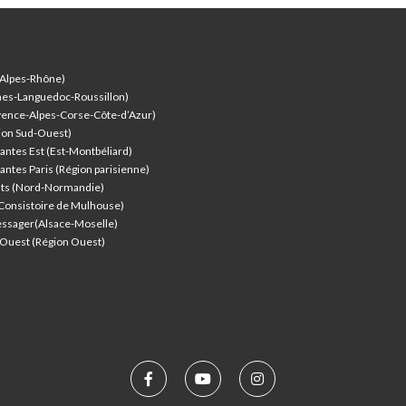
-Alpes-Rhône)
nes-Languedoc-Roussillon)
vence-Alpes-Corse-Côte-d’Azur
)
ion Sud-Ouest)
antes Est (Est-Montbéliard)
antes Paris (Région parisienne)
nts (Nord-Normandie)
(Consistoire de Mulhouse)
ssager(Alsace-Moselle)
l'Ouest (Région Ouest)