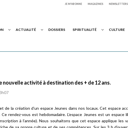
JE M'ABONNE
MAGAZINES
NEWSLETTERS
ON
ACTUALITÉ
DOSSIERS
SPIRITUALITÉ
CULTURE
 nouvelle activité à destination des + de 12 ans.
 3h07
et de la création d’un espace Jeunes dans nos locaux. Cet espace accu
0. Ce rendez-vous est hebdomadaire. L’espace Jeunes est un espace li
inscription à l’année). Nous souhaitons que cet espace applique les v
riche de sa propre culture et de ses compétences. Sur les 3 h d’ouver