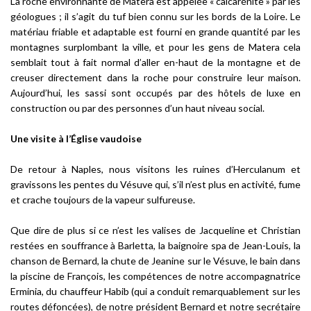
La roche environnante de Matera est appelée « calcarénite » par les
géologues ; il s’agit du tuf bien connu sur les bords de la Loire. Le
matériau friable et adaptable est fourni en grande quantité par les
montagnes surplombant la ville, et pour les gens de Matera cela
semblait tout à fait normal d’aller en-haut de la montagne et de
creuser directement dans la roche pour construire leur maison.
Aujourd’hui, les
sassi
sont occupés par des hôtels de luxe en
construction ou par des personnes d’un haut niveau social.
Une visite à l’Église vaudoise
De retour à Naples, nous visitons les ruines d’Herculanum et
gravissons les pentes du Vésuve qui, s’il n’est plus en activité, fume
et crache toujours de la vapeur sulfureuse.
Que dire de plus si ce n’est les valises de Jacqueline et Christian
restées en souffrance à Barletta, la baignoire spa de Jean-Louis, la
chanson de Bernard, la chute de Jeanine sur le Vésuve, le bain dans
la piscine de François, les compétences de notre accompagnatrice
Erminia, du chauffeur Habib (qui a conduit remarquablement sur les
routes défoncées), de notre président Bernard et notre secrétaire