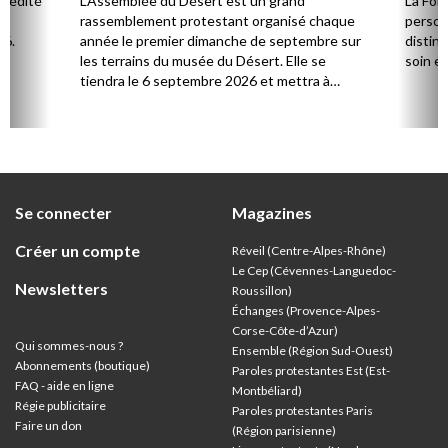
l édité
L’Assemblée du Désert est un grand
La Fon
e.
rassemblement protestant organisé chaque
person
26.
année le premier dimanche de septembre sur
distinc
les terrains du musée du Désert. Elle se
soin et
tiendra le 6 septembre 2026 et mettra à
l’honneur Marie Durand, grande figure de
l’histoire du protestantisme français, à
l’occasion du 250e anniversaire de sa mort,
survenue en juillet 1776.
Se connecter
Magazines
Créer un compte
Réveil (Centre-Alpes-Rhône)
Le Cep (Cévennes-Languedoc-
Newsletters
Roussillon)
Échanges (Provence-Alpes-
Corse-Côte-d’Azur
)
Qui sommes-nous ?
Ensemble (Région Sud-Ouest)
Abonnements (boutique)
Paroles protestantes Est (Est-
FAQ - aide en ligne
Montbéliard)
Régie publicitaire
Paroles protestantes Paris
Faire un don
(Région parisienne)