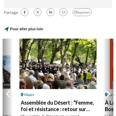
Partage
Imprimer
Pour aller plus loin
Mialet
La F
Assemblée du Désert : “Femme,
À La
foi et résistance : retour sur
Bost 
Marie Durand”
par 