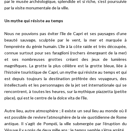
par le musée archéologique, splendide et si riche, s’est poursuivie
par la visite monumentale de la ville.
Un mythe qui résiste au temps
Nous ne pouvions pas éviter l’île de Capri et ses paysages d’une
beauté sauvage, sculptée par le vent, la mer et marquée à
l’empreinte du génie humain. L’île à la côte raide et très découpée,
connue surtout pour ses
faraglioni
(rochers émergeant de la mer)
et ses nombreuses grottes créant des jeux de lumières
magnifiques. La grotte la plus célèbre est la grotte bleue, liée à
l’histoire touristique de Capri, un mythe qui résiste au temps et qui
est depuis toujours la destination préférée des voyageurs, des
intellectuels et les personnages de la
jet set
internationale qui se
rencontrent, à toutes les heures, sur la mythique
piazzetta
(petite
place), qui est le centre de la
dolce vita
de l’île.
Autre lieu, autre atmosphère ; il existe un seul lieu au monde où il
est possible de revivre l’atmosphère de la vie quotidienne de Rome
antique. Il s’agit de Pompéi, la ville submergée par l’éruption du
Vésuve il y a près de deux mille ans ; le temps semble s’être arrêté.