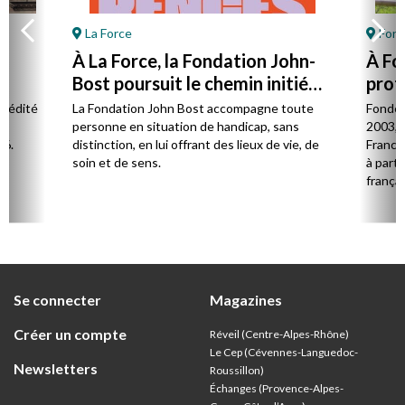
La Force
Font
À La Force, la Fondation John-
À Fo
Bost poursuit le chemin initié
prot
par son fondateur
à la 
l édité
La Fondation John Bost accompagne toute
Fondé 
e.
personne en situation de handicap, sans
2003, 
26.
distinction, en lui offrant des lieux de vie, de
France 
soin et de sens.
à parti
françai
Se connecter
Magazines
Créer un compte
Réveil (Centre-Alpes-Rhône)
Le Cep (Cévennes-Languedoc-
Newsletters
Roussillon)
Échanges (Provence-Alpes-