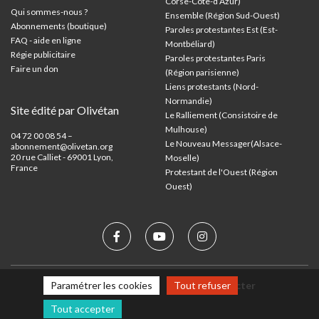
Corse-Côte-d’Azur
)
Qui sommes-nous ?
Ensemble (Région Sud-Ouest)
Abonnements (boutique)
Paroles protestantes Est (Est-
FAQ - aide en ligne
Montbéliard)
Régie publicitaire
Paroles protestantes Paris
Faire un don
(Région parisienne)
Liens protestants (Nord-
Normandie)
Site édité par Olivétan
Le Ralliement (Consistoire de
Mulhouse)
04 72 00 08 54 –
Le Nouveau Messager(Alsace-
abonnement@olivetan.org
20 rue Calliet - 69001 Lyon,
Moselle)
France
Protestant de l'Ouest (Région
Ouest)
Mentions légales
Nous contacter
Paramétrer les cookies
Tout refuser
Tout accepter