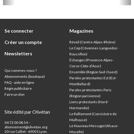
l’histoire du protestantisme français, à
l’occasion du 250e anniversaire de sa mort,
survenue en juillet 1776.
Se connecter
Magazines
Créer un compte
Réveil (Centre-Alpes-Rhône)
Le Cep (Cévennes-Languedoc-
Newsletters
Roussillon)
Échanges (Provence-Alpes-
Corse-Côte-d’Azur
)
Qui sommes-nous ?
Ensemble (Région Sud-Ouest)
Abonnements (boutique)
Paroles protestantes Est (Est-
FAQ - aide en ligne
Montbéliard)
Régie publicitaire
Paroles protestantes Paris
Faire un don
(Région parisienne)
Liens protestants (Nord-
Normandie)
Site édité par Olivétan
Le Ralliement (Consistoire de
Mulhouse)
04 72 00 08 54 –
Le Nouveau Messager(Alsace-
abonnement@olivetan.org
20 rue Calliet - 69001 Lyon,
Moselle)