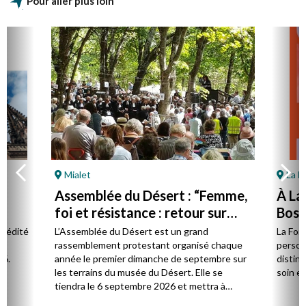
Pour aller plus loin
Mialet
La F
Assemblée du Désert : “Femme,
À La
foi et résistance : retour sur
Bost 
Marie Durand”
par 
l édité
L’Assemblée du Désert est un grand
La Fon
e.
rassemblement protestant organisé chaque
person
26.
année le premier dimanche de septembre sur
distinc
les terrains du musée du Désert. Elle se
soin et
tiendra le 6 septembre 2026 et mettra à
l’honneur Marie Durand, grande figure de