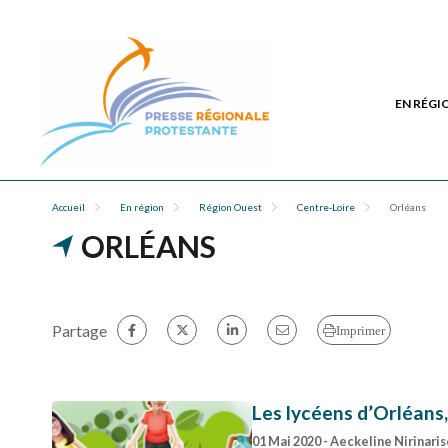
EN RÉGI
Accueil
En région
Région Ouest
Centre-Loire
Orléans
ORLÉANS
Partage
Imprimer
Les lycéens d’Orléans,
01 Mai 2020
- Aeckeline Nirinari