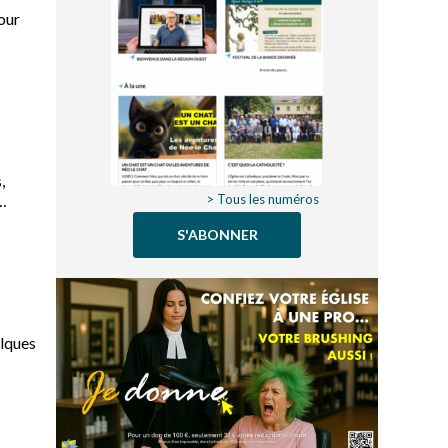
tour
,
> Tous les numéros
S'ABONNER
elques