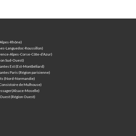
-Alpes-Rhône)
nes-Languedoc-Roussillon)
vence-Alpes-Corse-Côte-d’Azur
)
ion Sud-Ouest)
antes Est (Est-Montbéliard)
antes Paris (Région parisienne)
nts (Nord-Normandie)
(Consistoire de Mulhouse)
ssager(Alsace-Moselle)
l'Ouest (Région Ouest)