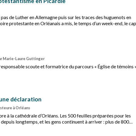
otestantisme en Picardie
 pas de Luther en Allemagne puis sur les traces des huguenots en
re protestante en Orléanais a mis, le temps d’un week-end, le cap
testantisme en Picardie.
par Marie-Laure Guttinger
responsable scoute et formatrice du parcours « Église de témoins »
une déclaration
steure à Orléans
bre à la cathédrale d’Orléans. Les 500 feuilles préparées pour les
 depuis longtemps, et les gens continuent à arriver : plus de 800
e 500e anniversaire de la Réforme !