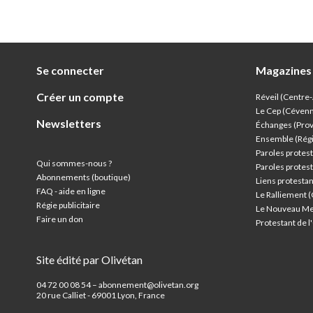
Se connecter
Magazines
Créer un compte
Réveil (Centre
Le Cep (Céven
Newsletters
Échanges (Pro
Ensemble (Rég
Paroles protest
Qui sommes-nous ?
Paroles protest
Abonnements (boutique)
Liens protesta
FAQ - aide en ligne
Le Ralliement 
Régie publicitaire
Le Nouveau Me
Faire un don
Protestant de 
Site édité par Olivétan
04 72 00 08 54 – abonnement@olivetan.org
20 rue Calliet - 69001 Lyon, France