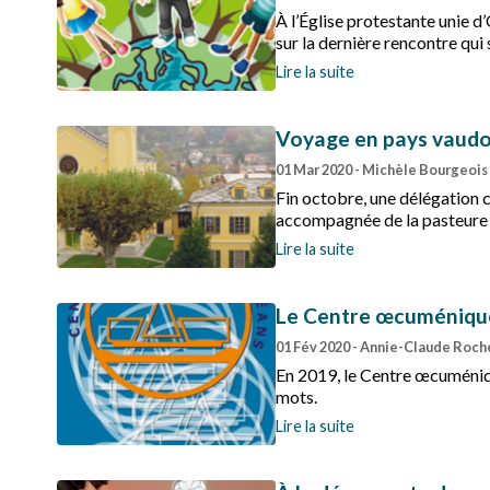
À l’Église protestante unie d’
sur la dernière rencontre qui
Lire la suite
Voyage en pays vaudo
01 Mar 2020
- Michèle Bourgeois
Fin octobre, une délégation 
accompagnée de la pasteure A
participante raconte.
Lire la suite
Le Centre œcuménique 
01 Fév 2020
- Annie-Claude Roche
En 2019, le Centre œcuméniqu
mots.
Lire la suite