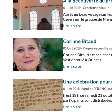
À la découverte du pr
01 Juin 2019
- Gracieuse Moulin
Après un beau voyage sur les
Cévennes, le groupe de Mémoi
le nord pour découvrir le pro
Lire la suite
Corinne Bitaud
01 Oct 2018
- Propos recueillis 
Corinne Bitaud est ancienne 
s’est déroulé à Orléans.
Lire la suite
Une célébration pour 
01 Jan 2018
- Agnès LEFRANC,, pa
Il est 18 h ce samedi 21 octo
participants sont distribuées
personnes sont venues pour c
Lire la suite