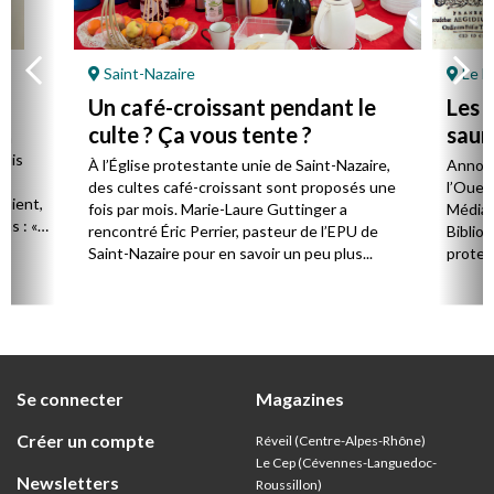
Saint-Nazaire
Le M
Un café-croissant pendant le
Les 
culte ? Ça vous tente ?
saum
 à
puis
À l’Église protestante unie de Saint-Nazaire,
Annonc
des cultes café-croissant sont proposés une
l’Ouest
aient,
fois par mois. Marie-Laure Guttinger a
Médiat
ns : «
rencontré Éric Perrier, pasteur de l’EPU de
Bibliot
Saint-Nazaire pour en savoir un peu plus...
protes
de cett
livres 
Mans e
soixan
posses
l’Acad
Se connecter
Magazines
d’étudi
Créer un compte
Réveil (Centre-Alpes-Rhône)
Le Cep (Cévennes-Languedoc-
Newsletters
Roussillon)