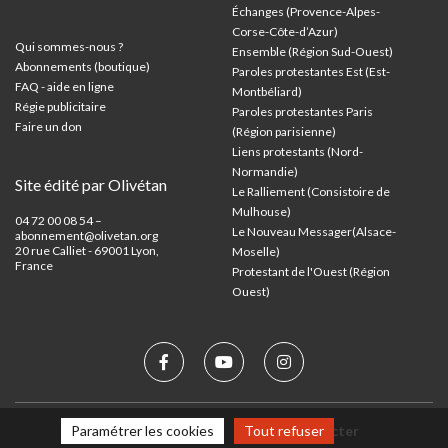
Échanges (Provence-Alpes-
Corse-Côte-d’Azur
)
Qui sommes-nous ?
Ensemble (Région Sud-Ouest)
Abonnements (boutique)
Paroles protestantes Est (Est-
FAQ - aide en ligne
Montbéliard)
Régie publicitaire
Paroles protestantes Paris
Faire un don
(Région parisienne)
Liens protestants (Nord-
Normandie)
Site édité par Olivétan
Le Ralliement (Consistoire de
Mulhouse)
04 72 00 08 54 –
Le Nouveau Messager(Alsace-
abonnement@olivetan.org
20 rue Calliet - 69001 Lyon,
Moselle)
France
Protestant de l'Ouest (Région
Ouest)
Mentions légales
Nous contacter
Paramétrer les cookies
Tout refuser