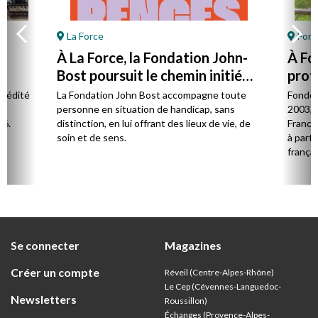
La Force
Font
À La Force, la Fondation John-
À Fo
Bost poursuit le chemin initié
prot
par son fondateur
à la 
l édité
La Fondation John Bost accompagne toute
Fondé 
e.
personne en situation de handicap, sans
2003, 
26.
distinction, en lui offrant des lieux de vie, de
France 
soin et de sens.
à parti
françai
Se connecter
Magazines
Créer un compte
Réveil (Centre-Alpes-Rhône)
Le Cep (Cévennes-Languedoc-
Newsletters
Roussillon)
Échanges (Provence-Alpes-