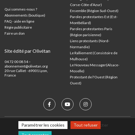
Corse-Côte-d’Azur
)
Qui sommes-nous ?
Ensemble (Région Sud-Ouest)
Abonnements (boutique)
Paroles protestantes Est (Est-
FAQ - aide en ligne
Montbéliard)
Régie publicitaire
Paroles protestantes Paris
Faire un don
(Région parisienne)
Liens protestants (Nord-
Normandie)
Site édité par Olivétan
Le Ralliement (Consistoire de
Mulhouse)
04 72 00 08 54 –
Le Nouveau Messager(Alsace-
abonnement@olivetan.org
20 rue Calliet - 69001 Lyon,
Moselle)
France
Protestant de l'Ouest (Région
Ouest)
Mentions légales
Nous contacter
Paramétrer les cookies
Tout refuser
Tout accepter