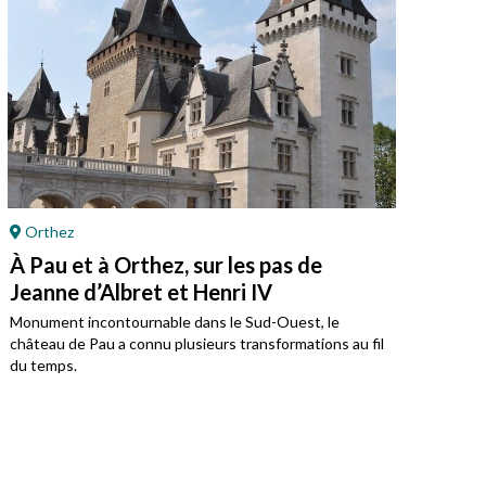
Orthez
Pa
À Pau et à Orthez, sur les pas de
Pat
Jeanne d’Albret et Henri IV
te
Monument incontournable dans le Sud-Ouest, le
Le p
château de Pau a connu plusieurs transformations au fil
anci
du temps.
réce
vivre