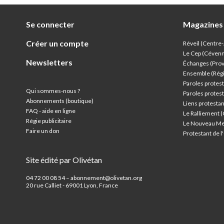
Se connecter
Magazines
Créer un compte
Réveil (Centre
Le Cep (Céven
Newsletters
Échanges (Pro
Ensemble (Rég
Paroles protest
Qui sommes-nous ?
Paroles protest
Abonnements (boutique)
Liens protesta
FAQ - aide en ligne
Le Ralliement 
Régie publicitaire
Le Nouveau Me
Faire un don
Protestant de 
Site édité par Olivétan
04 72 00 08 54 – abonnement@olivetan.org
20 rue Calliet - 69001 Lyon, France