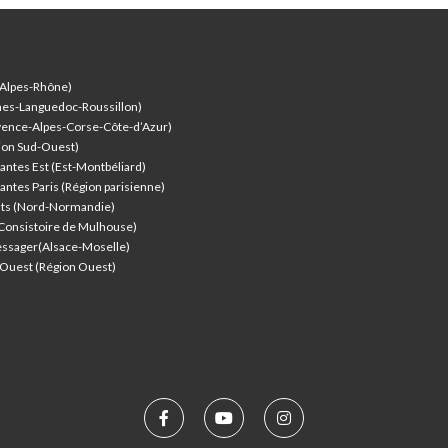
-Alpes-Rhône)
nes-Languedoc-Roussillon)
vence-Alpes-Corse-Côte-d’Azur
)
ion Sud-Ouest)
antes Est (Est-Montbéliard)
antes Paris (Région parisienne)
nts (Nord-Normandie)
(Consistoire de Mulhouse)
ssager(Alsace-Moselle)
l'Ouest (Région Ouest)