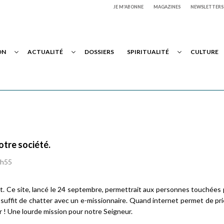
JE M'ABONNE
MAGAZINES
NEWSLETTERS
ON
ACTUALITÉ
DOSSIERS
SPIRITUALITÉ
CULTURE
otre société.
2h55
et. Ce site, lancé le 24 septembre, permettrait aux personnes touchées 
l suffit de chatter avec un e-missionnaire. Quand internet permet de prie
r ! Une lourde mission pour notre Seigneur.