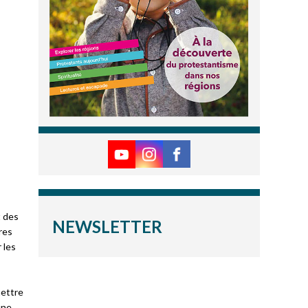
t des
NEWSLETTER
res
 les
mettre
une