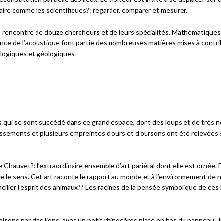
faire comme les scientifiques?: regarder, comparer et mesurer.
 la rencontre de douze chercheurs et de leurs spécialités. Mathématiques
ce de l’acoustique font partie des nombreuses matières mises à contri
logiques et géologiques.
es qui se sont succédé dans ce grand espace, dont des loups et de très
ossements et plusieurs empreintes d’ours et d’oursons ont été relevées s
tte Chauvet?: l’extraordinaire ensemble d’art pariétal dont elle est ornée.
e le sens. Cet art raconte le rapport au monde et à l’environnement de 
ncilier l’esprit des animaux?? Les racines de la pensée symbolique de c
isons par des lions, avec un petit rhinocéros placé en bas du panneau. J