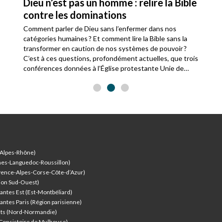
Dieu n’est pas un homme : relire la Bible
contre les dominations
Comment parler de Dieu sans l’enfermer dans nos
catégories humaines ? Et comment lire la Bible sans la
transformer en caution de nos systèmes de pouvoir ?
C’est à ces questions, profondément actuelles, que trois
conférences données à l’Église protestante Unie de
Pentemont-Luxembourg ont cherché à répondre, en
croisant réflexion théologique, lecture biblique et enjeux
contemporains.
-Alpes-Rhône)
nes-Languedoc-Roussillon)
vence-Alpes-Corse-Côte-d’Azur
)
ion Sud-Ouest)
antes Est (Est-Montbéliard)
antes Paris (Région parisienne)
nts (Nord-Normandie)
(Consistoire de Mulhouse)