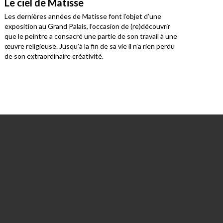
Le ciel de Matisse
Viv
pr
Les dernières années de Matisse font l’objet d’une
exposition au Grand Palais, l’occasion de (re)découvrir
À la
que le peintre a consacré une partie de son travail à une
cant
œuvre religieuse. Jusqu’à la fin de sa vie il n’a rien perdu
Réfo
de son extraordinaire créativité.
cour
prot
prop
prop
répe
cult