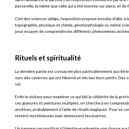
passerelle, la même que celle qui a été montée sur place, et de 
Cité des sciences oblige, l’exposition propose ensuite d’aller à
topographie, physique et chimie, géomorphologie ou même scien
pour essayer de comprendre les différents phénomènes archéo
Rituels et spiritualité
La dernière partie est consacrée plus particulièrement aux êtr
ours des cavernes qui ont hiberné et mis bas leurs petits. Des 
sol.
Enfin le visiteur peut examiner ce qui fait la célébrité de la gro
ces gravures et peintures multiples, on cherche à en comprendr
ancêtres, probablement à l’aide de rituels magiques. Pour se co
restent mystérieuses mais demeurent fascinantes.
Un panneau reconstitué à l’identique présente une chasse aux b