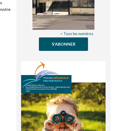
un
 notre
> Tous les numéros
S'ABONNER