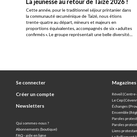
nt
La jeunesse au retour de Taizé 2026 !
Cette année, pour le traditionnel séjour printanier dans
la communauté œcuménique de Taizé, nous étions
nt
trente-quatre au départ, mineurs et majeurs en
e
proportions équivalentes, accompagnés de six « adultes
confirmés ». Le groupe représentait une belle diversité
de paroisses, parisiennes ou de banlieue.
Se connecter
Magazines
Créer un compte
Réveil (Centre
Le Cep (Céven
Newsletters
Échanges (Pro
Ensemble (Rég
Paroles protest
Qui sommes-nous ?
Paroles protest
Abonnements (boutique)
Liens protesta
FAQ - aide en ligne
Le Ralliement 