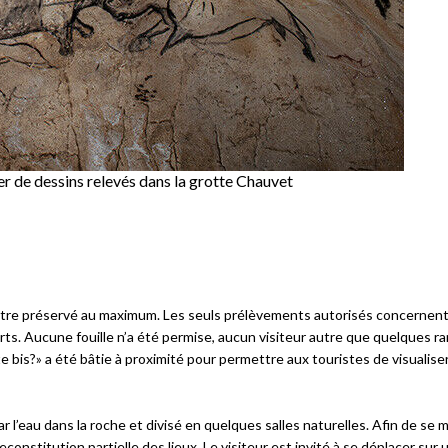
ier de dessins relevés dans la grotte Chauvet
être préservé au maximum. Les seuls prélèvements autorisés concernen
ts. Aucune fouille n’a été permise, aucun visiteur autre que quelques ra
 bis?» a été bâtie à proximité pour permettre aux touristes de visualiser
l’eau dans la roche et divisé en quelques salles naturelles. Afin de se 
onstitution partielle des lieux. Le visiteur est invité à se déplacer sur 