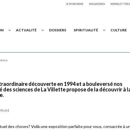
JE M'ABONNE
MAGAZINES
NEWSLETTERS
ON
ACTUALITÉ
DOSSIERS
SPIRITUALITÉ
CULTURE
stoire
xtraordinaire découverte en 1994 et a bouleversé nos
é des sciences de La Villette propose de la découvrir à l
e.
à 9h44
rituel des choses? Voilà une exposition parfaite pour vous, consacrée à u