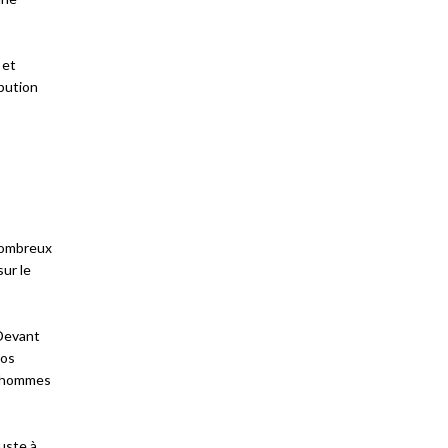
 et
bution
 nombreux
ur le
 Devant
nos
es hommes
uste à