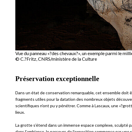
Vue du p
anneau «
?
des chevaux
?
»
, un exemple parmi le mill
© C.?Fritz, CNRS/ministère de la Culture
Préservation exceptionnelle
Dans un état de conservation remarquable, cet ensemble doit 
fragments utiles pour la datation des nombreux objets découver
scientifiques n’ont pu y pénétrer. Comme à Lascaux, une «?grotte
lieux.
La grotte s’étend dans un immense espace complexe, sculpté par 
dans l’ambiance, le parcours de l’exposition commence par une rec