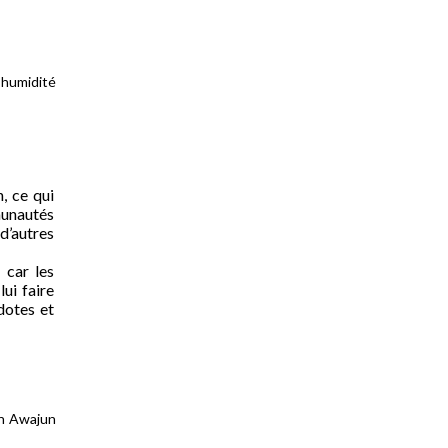
 humidité
, ce qui
munautés
 d’autres
 car les
ui faire
dotes et
Un Awajun