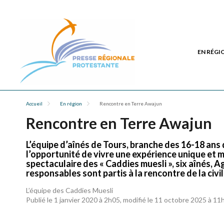
EN RÉGI
Accueil
En région
Rencontre en Terre Awajun
Rencontre en Terre Awajun
L’équipe d’aînés de Tours, branche des 16-18 ans 
l’opportunité de vivre une expérience unique et 
spectaculaire des « Caddies muesli », six aînés, A
responsables sont partis à la rencontre de la civ
L’équipe des Caddies Muesli
Publié le 1 janvier 2020 à 2h05, modifié le 11 octobre 2025 à 11