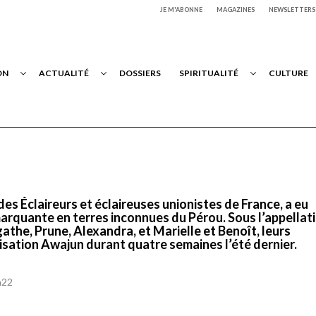
JE M'ABONNE
MAGAZINES
NEWSLETTERS
ON
ACTUALITÉ
DOSSIERS
SPIRITUALITÉ
CULTURE
des Éclaireurs et éclaireuses unionistes de France, a eu
marquante en terres inconnues du Pérou. Sous l’appellat
gathe, Prune, Alexandra, et Marielle et Benoît, leurs
ilisation Awajun durant quatre semaines l’été dernier.
h22