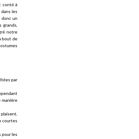
t conté à
 dans les
t donc un
s grands,
gré notre
 à bout de
e costumes
oltées par
cependant
e manière
 plaisent.
u courtes
s pour les