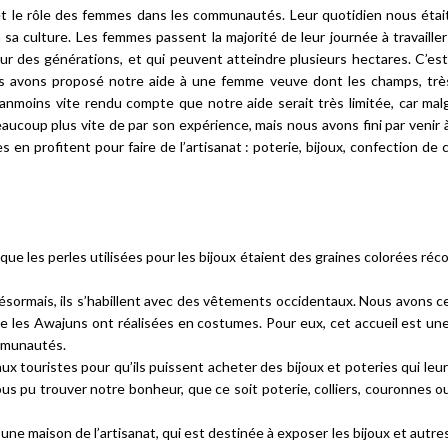
t le rôle des femmes dans les communautés. Leur quotidien nous étai
 sa culture. Les femmes passent la majorité de leur journée à travailler
ur des générations, et qui peuvent atteindre plusieurs hectares. C’es
ous avons proposé notre aide à une femme veuve dont les champs, trè
ins vite rendu compte que notre aide serait très limitée, car mal
beaucoup plus vite de par son expérience, mais nous avons fini par venir
s en profitent pour faire de l’artisanat : poterie, bijoux, confection d
ue les perles utilisées pour les bijoux étaient des graines colorées réc
ésormais, ils s’habillent avec des vêtements occidentaux. Nous avons 
 que les Awajuns ont réalisées en costumes. Pour eux, cet accueil est un
mmunautés.
x touristes pour qu’ils puissent acheter des bijoux et poteries qui leur
 pu trouver notre bonheur, que ce soit poterie, colliers, couronnes o
ne maison de l’artisanat, qui est destinée à exposer les bijoux et autre