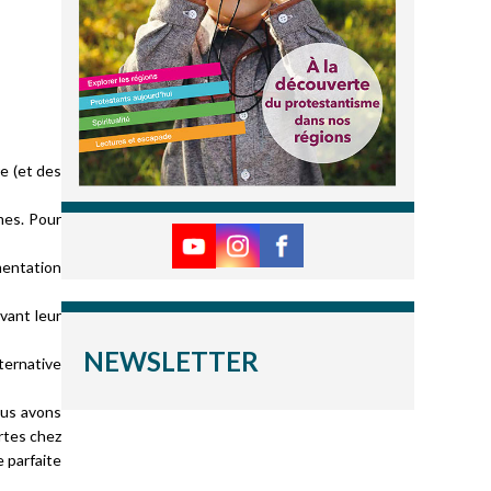
re (et des
mes. Pour
mentation
vant leur
NEWSLETTER
ternative
ous avons
ertes chez
 parfaite