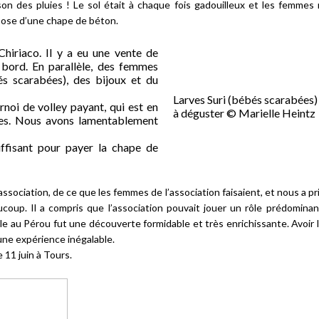
ison des pluies ! Le sol était à chaque fois gadouilleux et les femmes
 pose d’une chape de béton.
Chiriaco. Il y a eu une vente de
 bord. En parallèle, des femmes
s scarabées), des bijoux et du
Larves Suri (bébés scarabées)
rnoi de volley payant, qui est en
à déguster © Marielle Heintz
mes. Nous avons lamentablement
uffisant pour payer la chape de
l’association, de ce que les femmes de l’association faisaient, et nous a 
oup. Il a compris que l’association pouvait jouer un rôle prédominan
ple au Pérou fut une découverte formidable et très enrichissante. Avoir 
une expérience inégalable.
 11 juin à Tours.