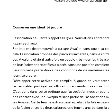
Maison typique Awajun au cœur de l’
Conserver une identité propre
L’association de Clarita s’appelle Nugkui. Nous allions apprendr
gaz intestinaux).
Son but est de promouvoir la culture Awajun dans toute sa comp
cela, l’association propose des parcours immersifs, dans les di
Les Awajuns étaient autrefois un peuple très guerrier, très is
de leur isolement relatif les a placés dans une position complexe
Leur nouvelle prétention à des conditions de vie meilleures le
identité propre.
Développer cette activité est compliqué, quand on veut préser
remarquable : protéger sa culture tout en vendant ses création
C’est donc dans cette optique que l’association nous a répon
pris contact avec une Awajun faisant partie de l’association : R
les Awajun. Cette femme extraordinaire parlait à la fois espagn
de la fusion entre les deux cultures, une femme ancrée dans la s