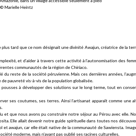
Amazonie, dans un village accessible seulement à pied
© Marielle Heintz
e plus tard que ce nom désignait une divinité Awajun, créatrice de la ter
lexité, et d’aider à travers cette activité à l’autonomisation des fem
fférentes communautés de la région de Chiriaco.
olé du reste de la société péruvienne. Mais ces dernières années, l’aug
 de pauvreté vis-à-vis de la population globalisée.
s pousses à développer des solutions sur le long terme, tout en conser
ver ses coutumes, ses terres. Ainsi l’artisanat apparaît comme une al
s.
du et que nous avons pu construire notre séjour au Pérou avec elle. N
osita. Elle allait devenir notre guide spirituelle dans toutes nos découv
ol et awajun, car elle était native de la communauté de Sawiensta. Image
ociété moderne, mais n’ayant pas oublié ses racines culturelles.