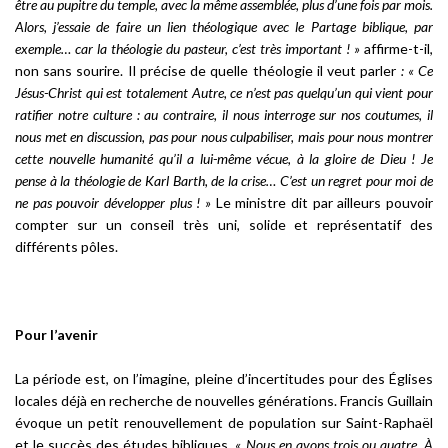
être au pupitre du temple, avec la même assemblée, plus d’une fois par mois.
Alors, j’essaie de faire un lien théologique avec le Partage biblique, par
exemple… car la théologie du pasteur, c’est très important ! »
affirme-t-il,
non sans sourire. Il précise de quelle théologie il veut parler
: « Ce
Jésus-Christ qui est
totalement Autre,
ce n’est pas quelqu’un qui vient pour
ratifier notre culture : au contraire, il nous interroge sur nos coutumes, il
nous met en discussion, pas pour nous culpabiliser, mais pour nous montrer
cette nouvelle humanité qu’il a lui-même vécue, à la gloire de Dieu ! Je
pense à la théologie de Karl Barth, de la crise… C’est un regret pour moi de
ne pas pouvoir développer plus ! »
Le ministre dit par ailleurs pouvoir
compter sur un conseil très uni, solide et représentatif des
différents pôles.
Pour l’avenir
La période est, on l’imagine, pleine d’incertitudes pour des Églises
locales déjà en recherche de nouvelles générations. Francis Guillain
évoque un petit renouvellement de population sur Saint-Raphaël
et le succès des études bibliques.
« Nous en avons trois ou quatre. À