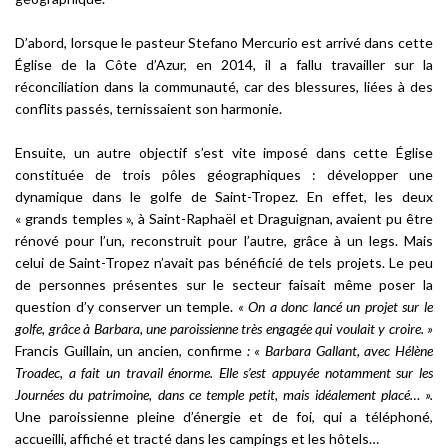
D’abord, lorsque le pasteur Stefano Mercurio est arrivé dans cette
Église de la Côte d’Azur, en 2014, il a fallu travailler sur la
réconciliation dans la communauté, car des blessures, liées à des
conflits passés, ternissaient son harmonie.
Ensuite, un autre objectif s’est vite imposé dans cette Église
constituée de trois pôles géographiques : développer une
dynamique dans le golfe de Saint-Tropez. En effet, les deux
« grands temples », à Saint-Raphaël et Draguignan, avaient pu être
rénové pour l’un, reconstruit pour l’autre, grâce à un legs. Mais
celui de Saint-Tropez n’avait pas bénéficié de tels projets. Le peu
de personnes présentes sur le secteur faisait même poser la
question d’y conserver un temple.
« On a donc lancé un projet sur le
golfe, grâce à Barbara, une paroissienne très engagée qui voulait y croire. »
Francis Guillain, un ancien, confirme
: « Barbara Gallant, avec Hélène
Troadec, a fait un travail énorme. Elle s’est appuyée notamment sur les
Journées du patrimoine, dans ce temple petit, mais idéalement placé… ».
Une paroissienne pleine d’énergie et de foi, qui a téléphoné,
accueilli, affiché et tracté dans les campings et les hôtels…