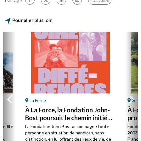
Partage
Imprimer
Pour aller plus loin
La Force
Font
À La Force, la Fondation John-
À Fo
Bost poursuit le chemin initié
prot
par son fondateur
à la 
l édité
La Fondation John Bost accompagne toute
Fondé 
e.
personne en situation de handicap, sans
2003, 
26.
distinction, en lui offrant des lieux de vie, de
France 