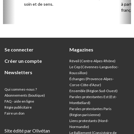
soin et de sens.
à parti
françai
Se connecter
Magazines
Créer un compte
Réveil (Centre-Alpes-Rhône)
Le Cep (Cévennes-Languedoc-
Newsletters
Roussillon)
Échanges (Provence-Alpes-
Corse-Côte-d’Azur
)
Qui sommes-nous ?
Ensemble (Région Sud-Ouest)
Abonnements (boutique)
Paroles protestantes Est (Est-
FAQ - aide en ligne
Montbéliard)
Régie publicitaire
Paroles protestantes Paris
Faire un don
(Région parisienne)
Liens protestants (Nord-
Normandie)
Site édité par Olivétan
Le Ralliement (Consistoire de