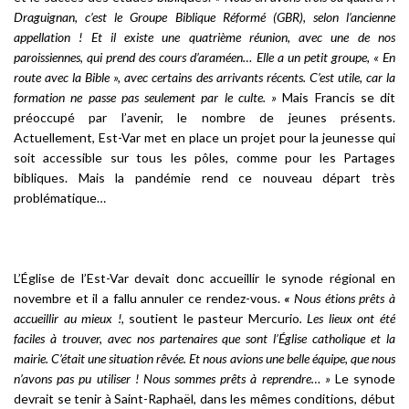
Draguignan, c’est le Groupe Biblique Réformé (GBR), selon l’ancienne
appellation ! Et il existe une quatrième réunion, avec une de nos
paroissiennes, qui prend des cours d’araméen… Elle a un petit groupe, « En
route avec la Bible », avec certains des arrivants récents. C’est utile, car la
formation ne passe pas seulement par le culte. »
Mais Francis se dit
préoccupé par l’avenir, le nombre de jeunes présents.
Actuellement, Est-Var met en place un projet pour la jeunesse qui
soit accessible sur tous les pôles, comme pour les Partages
bibliques. Mais la pandémie rend ce nouveau départ très
problématique…
L’Église de l’Est-Var devait donc accueillir le synode régional en
novembre et il a fallu annuler ce rendez-vous.
«
Nous étions prêts à
accueillir au mieux !,
soutient le pasteur Mercurio
. Les lieux ont été
faciles à trouver, avec nos partenaires que sont l’Église catholique et la
mairie. C’était une situation rêvée. Et nous avions une
belle équipe,
que nous
n’avons pas pu utiliser ! Nous sommes prêts à reprendre… »
Le synode
devrait se tenir à Saint-Raphaël, dans les mêmes conditions, début