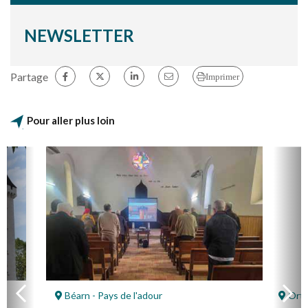
NEWSLETTER
Partage
Imprimer
Pour aller plus loin
Béarn - Pays de l'adour
Orth