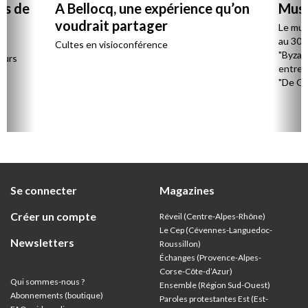
as de
A Bellocq, une expérience qu’on
Musé
voudrait partager
Le musé
au 30 m
-
Cultes en visioconférence
"Byzan
eurs
entre 
"De Ga
l’occa
le 23 m
Se connecter
Magazines
Créer un compte
Réveil (Centre-Alpes-Rhône)
Le Cep (Cévennes-Languedoc-
Newsletters
Roussillon)
Échanges (Provence-Alpes-
Corse-Côte-d’Azur
)
Qui sommes-nous ?
Ensemble (Région Sud-Ouest)
Abonnements (boutique)
Paroles protestantes Est (Est-