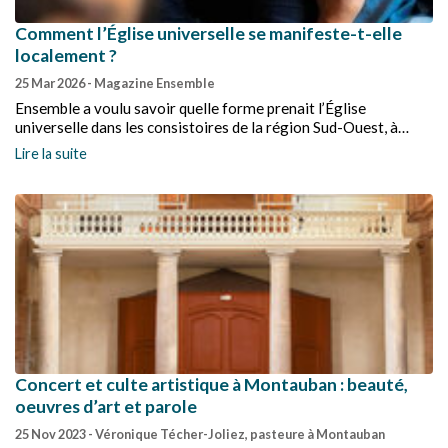
Comment l’Église universelle se manifeste-t-elle
localement ?
25 Mar 2026
- Magazine Ensemble
Ensemble a voulu savoir quelle forme prenait l’Église
universelle dans les consistoires de la région Sud-Ouest, à
échelle locale. Pour réaliser cette enquête, nous avons donc
Lire la suite
soumis un questionnaire à leurs présidents. Certains
consistoires n’ayant pas de président(e), nous avons adressé ce
questionnaire aux présidents des conseils presbytéraux des
paroisses en leur proposant de faire la synthèse de leurs
réponses.
Concert et culte artistique à Montauban : beauté,
oeuvres d’art et parole
25 Nov 2023
- Véronique Técher-Joliez, pasteure à Montauban