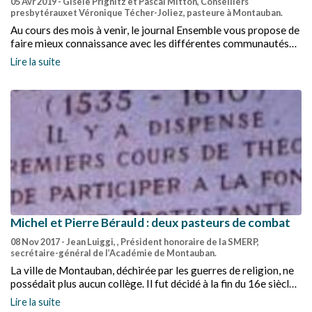
05 Avr 2019
- Gisèle Prignitz et Pascal Mitton, Conseillers
presbytérauxet Véronique Técher-Joliez, pasteure à Montauban.
Au cours des mois à venir, le journal Ensemble vous propose de
faire mieux connaissance avec les différentes communautés
de notre région. Après Agen, ce mois-ci, rencontre avec la
Lire la suite
communauté de Montauban.
Michel et Pierre Bérauld : deux pasteurs de combat
08 Nov 2017
- Jean Luiggi, , Président honoraire de la SMERP,
secrétaire-général de l’Académie de Montauban.
La ville de Montauban, déchirée par les guerres de religion, ne
possédait plus aucun collège. Il fut décidé à la fin du 16e siècle
de construire ce qui devint le Collège de Navarre. Le Synode de
Lire la suite
Montpellier en 1598 décida d’établir à Montauban une des