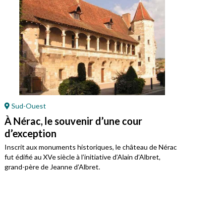
Sud-Ouest
Or
À Nérac, le souvenir d’une cour
À P
d’exception
Jea
Inscrit aux monuments historiques, le château de Nérac
Monu
fut édifié au XVe siècle à l’initiative d’Alain d’Albret,
chât
grand-père de Jeanne d’Albret.
du t