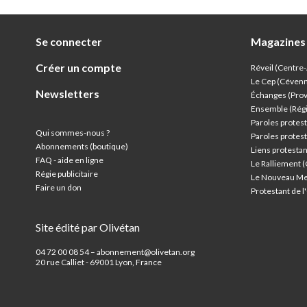
Se connecter
Magazines
Créer un compte
Réveil (Centre
Le Cep (Céven
Newsletters
Échanges (Pro
Ensemble (Rég
Paroles protest
Qui sommes-nous ?
Paroles protest
Abonnements (boutique)
Liens protesta
FAQ - aide en ligne
Le Ralliement 
Régie publicitaire
Le Nouveau Me
Faire un don
Protestant de 
Site édité par Olivétan
04 72 00 08 54 – abonnement@olivetan.org
20 rue Calliet - 69001 Lyon, France