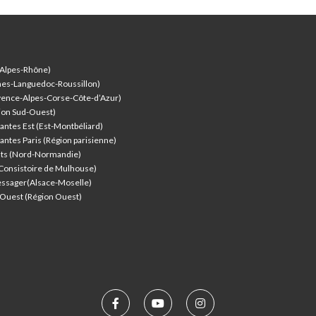
-Alpes-Rhône)
nes-Languedoc-Roussillon)
vence-Alpes-Corse-Côte-d’Azur
)
ion Sud-Ouest)
antes Est (Est-Montbéliard)
antes Paris (Région parisienne)
nts (Nord-Normandie)
(Consistoire de Mulhouse)
ssager(Alsace-Moselle)
l'Ouest (Région Ouest)