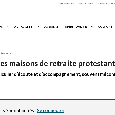
JE M'ABONNE
MAGAZINES
NEWSLETTERS
ON
ACTUALITÉ
DOSSIERS
SPIRITUALITÉ
CULTURE
rotestantes
s maisons de retraite protestan
rticulier d’écoute et d’accompagnement, souvent mécon
servé aux abonnés.
Se connecter